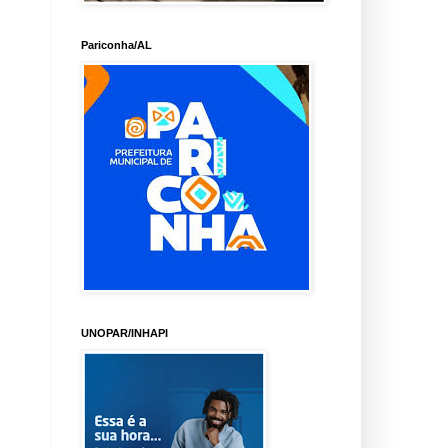
Pariconha/AL
UNOPAR/INHAPI