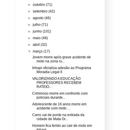
►
outubro
(71)
►
setembro
(42)
►
agosto
(46)
►
julho
(71)
►
junho
(101)
►
maio
(48)
►
abril
(32)
▼
março
(17)
Jovem morre após grave acidente de
moto na zona ru...
Inhapi oficializa adesão ao Programa
Moradia Legal II
VALORIZANDO A EDUCAÇÃO:
PROFESSORES RECEBEM
RATEIO...
Criminoso morre em confronto com
policiais durante...
Adolescente de 16 anos morre em
acidente com moto ...
Carro cai de ponte na entrada da
cidade de Mata Gr...
Homem fica ferido ao cair de moto em
Inhapi