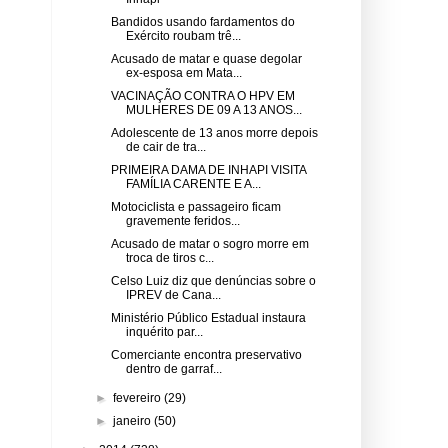
Bandidos usando fardamentos do
Exército roubam trê...
Acusado de matar e quase degolar
ex-esposa em Mata...
VACINAÇÃO CONTRA O HPV EM
MULHERES DE 09 A 13 ANOS...
Adolescente de 13 anos morre depois
de cair de tra...
PRIMEIRA DAMA DE INHAPI VISITA
FAMÍLIA CARENTE E A...
Motociclista e passageiro ficam
gravemente feridos...
Acusado de matar o sogro morre em
troca de tiros c...
Celso Luiz diz que denúncias sobre o
IPREV de Cana...
Ministério Público Estadual instaura
inquérito par...
Comerciante encontra preservativo
dentro de garraf...
►
fevereiro
(29)
►
janeiro
(50)