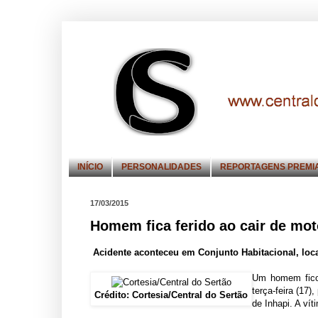
INÍCIO
PERSONALIDADES
REPORTAGENS PREMI
17/03/2015
Homem fica ferido ao cair de mot
Acidente aconteceu em
Conjunto Habitacional
, loc
Um homem fico
terça-feira (17
Crédito: Cortesia/Central do Sertão
de Inhapi. A vít