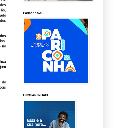
ades
ção,
Pariconha/AL
zado
 dos
idos
dos.
e no
lica
ejam
m do
pois
UNOPAR/INHAPI