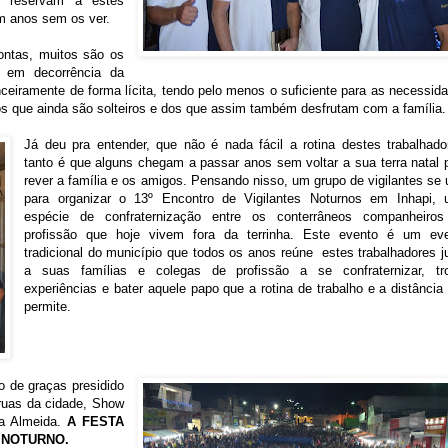
s reservam a estes
am anos sem os ver.
ontas, muitos são os
a em decorrência da
ceiramente de forma lícita, tendo pelo menos o suficiente para as necessid
os que ainda são solteiros e dos que assim também desfrutam com a família.
Já deu pra entender, que não é nada fácil a rotina destes trabalhado
tanto é que alguns chegam a passar anos sem voltar a sua terra natal 
rever a família e os amigos. Pensando nisso, um grupo de vigilantes se 
para organizar o 13º Encontro de Vigilantes Noturnos em Inhapi,
espécie de confraternização entre os conterrâneos companheiro
profissão que hoje vivem fora da terrinha. Este evento é um ev
tradicional do município que todos os anos reúne estes trabalhadores j
a suas famílias e colegas de profissão a se confraternizar, tr
experiências e bater aquele papo que a rotina de trabalho e a distância
permite.
 de graças presidido
 ruas da cidade, Show
ca Almeida.
A FESTA
 NOTURNO.