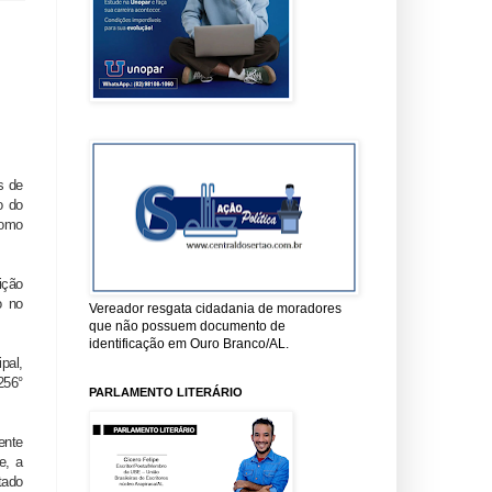
s de
o do
como
ição
o no
Vereador resgata cidadania de moradores
que não possuem documento de
identificação em Ouro Branco/AL.
pal,
256°
PARLAMENTO LITERÁRIO
ente
e, a
tado