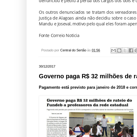
denunciou e pediu a perda dos cargos dos dois e o
Os outros denunciados se tratam dos vereadores 
Justiça de Alagoas ainda não decidiu sobre o caso 
Mandu e Joseval, motivo pelo qual eles foram apen
Fonte Correio Noticia
Postado por
Central do Sertão
às
01:56
30/12/2017
Governo paga R$ 32 milhões de r
Pagamento está previsto para janeiro de 2018 e cor