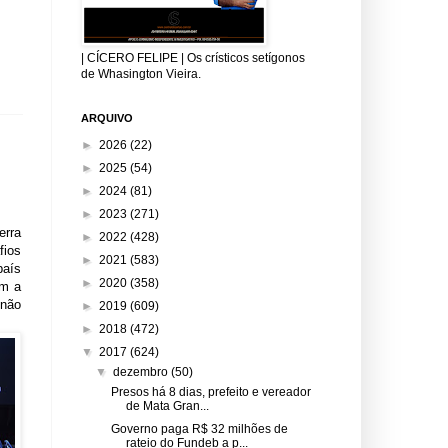
| CÍCERO FELIPE | Os crísticos setígonos
de Whasington Vieira.
ARQUIVO
►
2026
(22)
►
2025
(54)
►
2024
(81)
►
2023
(271)
erra
►
2022
(428)
ios
►
2021
(583)
país
►
2020
(358)
am a
 não
►
2019
(609)
►
2018
(472)
▼
2017
(624)
▼
dezembro
(50)
Presos há 8 dias, prefeito e vereador
de Mata Gran...
Governo paga R$ 32 milhões de
rateio do Fundeb a p...