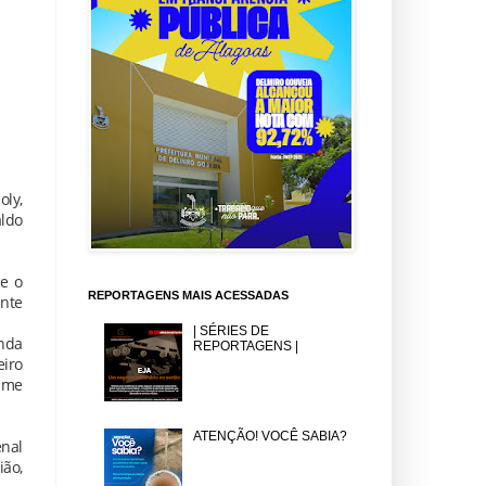
oly,
aldo
 e o
REPORTAGENS MAIS ACESSADAS
ante
| SÉRIES DE
unda
REPORTAGENS |
iro
sume
ATENÇÃO! VOCÊ SABIA?
nal
ião,