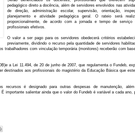
pedagógico direto a docência, além de servidores envolvidos nas ativid
de direção, administração escolar, supervisão, orientação, inspe
planejamento e atividade pedagógica geral. O rateio será reali
proporcionalmente, de acordo com a jornada e tempo de serviço
profissionais efetivos.
O valor a ser pago para os servidores obedecerá critérios estabelec
previamente, dividindo o recurso pela quantidade de servidores habilita
e os trabalhadores com vinculação temporária (monitores) receberão com bas
DB)e a Lei 11.494, de 20 de junho de 2007, que regulamenta o Fundeb, exp
r destinados aos profissionais do magistério da Educação Básica que est
 dos recursos é designado para outras despesas de manutenção, alé
É importante salientar ainda que o valor do Fundeb é variável a cada ano, 