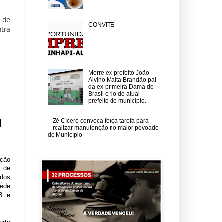
l de
CONVITE
ntra
Morre ex-prefeito João
Alvino Malta Brandão pai
da ex-primeira Dama do
Brasil e tio do atual
prefeito do município.
Zé Cícero convoca força tarefa para
l
realizar manutenção no maior povoado
do Município
ação
 de
 dos
rede
18 e
orte