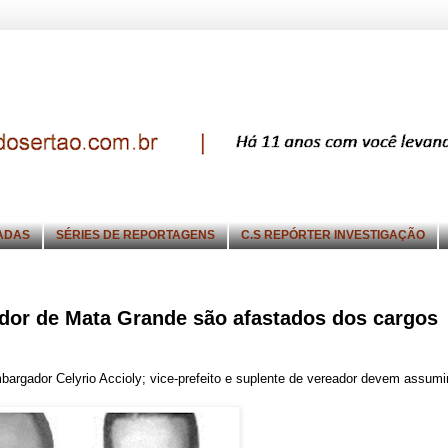
ADAS
SÉRIES DE REPORTAGENS
C.S REPÓRTER INVESTIGAÇÃO
eador de Mata Grande são afastados dos cargos
argador Celyrio Accioly; vice-prefeito e suplente de vereador devem assumi