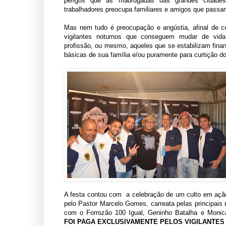
perigos que as madrugadas das grandes cidade
trabalhadores preocupa familiares e amigos que pass
Mas nem tudo é preocupação e angústia, afinal de c
vigilantes noturnos que conseguem mudar de vid
profissão, ou mesmo, aqueles que se estabilizam finan
básicas de sua família e/ou puramente para curtição d
A festa contou com a celebração de um culto em ação
pelo Pastor Marcelo Gomes, carreata pelas principais
com o Forrozão 100 Igual, Geninho Batalha e Moni
FOI PAGA EXCLUSIVAMENTE PELOS VIGILANTES