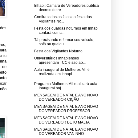
Inhapi: Câmara de Vereadores publica
decreto de re...
Confira todas as fotos da festa dos
Vigilantes No...
ades
Festa dos guardas noturnos em Inhapi
contará com a...
Tá precisando reformar seu veículo,
sofá ou qualqu...
res,
para
Festa dos Vigilantes Noturno
uniu
Universitários inhapienses
 uma
apresentam TCC e são ap...
s de
Aula inaugural do Mulheres Mil é
ento
realizada em Inhapi
unto
ocar
Programa Mulheres Mil realizará aula
inaugural hoj...
 não
MENSAGEM DE NATAL E ANO NOVO
DO VEREADOR CIÇÃO
MENSAGEM DE NATAL E ANO NOVO
DO VEREADOR PROFESSOR...
MENSAGEM DE NATAL E ANO NOVO
DO VEREADOR BETO MALTA
MENSAGEM DE NATAL E ANO NOVO
DO VEREADOR VANINHO