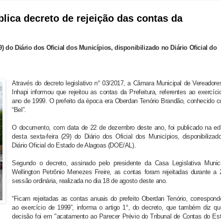
lica decreto de rejeição das contas da
) do Diário dos Oficial dos Municípios, disponibilizado no Diário Oficial do
Através do decreto legislativo n° 03/2017, a Câmara Municipal de Vereadore
Inhapi informou que rejeitou as contas da Prefeitura, referentes ao exercíci
ano de 1999. O prefeito da época era Oberdan Tenório Brandão, conhecido 
“Bel”.
O documento, com data de 22 de dezembro deste ano, foi publicado na ed
desta sexta-feira (29) do Diário dos Oficial dos Municípios, disponibilizad
Diário Oficial do Estado de Alagoas (DOE/AL).
Segundo o decreto, assinado pelo presidente da Casa Legislativa Munici
Wellington Petrônio Menezes Freire, as contas foram rejeitadas durante a 
sessão ordinária, realizada no dia 18 de agosto deste ano.
“Ficam rejeitadas as contas anuais do prefeito Oberdan Tenório, correspond
ao exercício de 1999”, informa o artigo 1°, do decreto, que também diz qu
decisão foi em "acatamento ao Parecer Prévio do Tribunal de Contas do Es