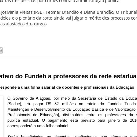
utras três pessoas por crimes contra a administração pública.
Josivânia Freitas (PSB), Teomar Brandão e Diana Brandão. O Tribuna
deles e o plenário da corte ainda vai julgar o mérito dos processos co
as afastados dos cargos.
ateio do Fundeb a professores da rede estadua
responde a uma folha salarial de docentes e profissionais da Educação
O Governo de Alagoas, por meio da Secretaria de Estado da Educ
(Seduc), irá pagar R$ 32 milhões no rateio do Fundeb [Fundo
Manutenção e Desenvolvimento da Educação Básica e de Valorização
Profissionais da Educação], distribuídos entre os professores da 
pública estadual. O pagamento está previsto para janeiro de 20
corresponderá a uma folha salarial.
Serão beneficiados os docentes, profissionais que oferecem sup