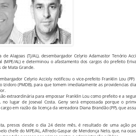
a de Alagoas (TJ/AL), desembargador Celyrio Adamastor Tenório Acci
l (MPE/AL) e determinou o afastamento dos cargos do prefeito Eriv
os de Mata Grande.
bargador Celyrio Accioly notificou o vice-prefeito Franklin Lou (PP)
o Izidoro (PMDB), para que tomem imediatamente as providencias di
or.
o extraordinária para empossar Franklin Lou como prefeito e a seg
, no lugar de Joseval Costa. Geny será empossada porque o prime
do cargo em razão da licença da vereadora Diana Brandão (PP), que as
ta, presos desde o dia 24 deste mês, é resultado de uma ação pe
 pelo chefe do MPE/AL, Alfredo Gaspar de Mendonça Neto, que, na ocas