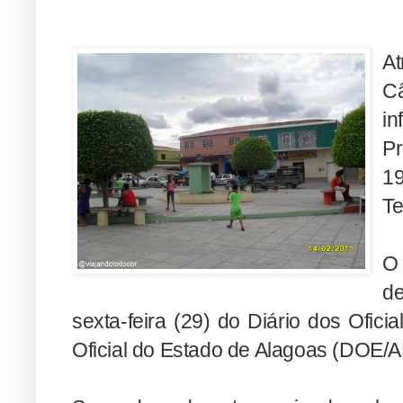
At
Câ
i
Pr
1
Te
O 
de
sexta-feira (29) do Diário dos Oficia
Oficial do Estado de Alagoas (DOE/A