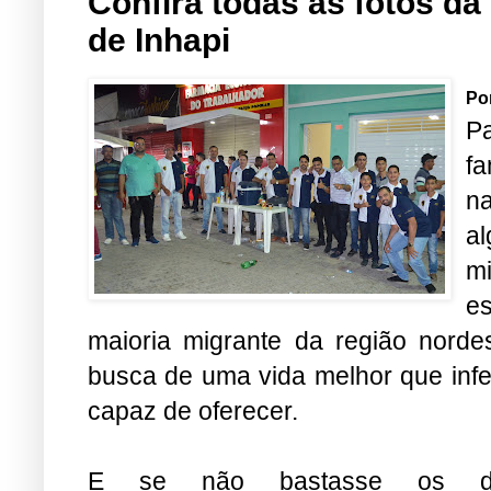
Confira todas as fotos da
de Inhapi
Po
Pa
f
n
a
m
es
maioria migrante da região nord
busca de uma vida melhor que infel
capaz de oferecer.
E se não bastasse os de