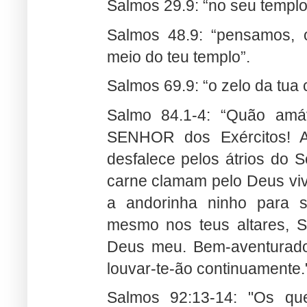
Salmos 29.9:
“no seu templo 
Salmos 48.9:
“pensamos, ó
meio do teu templo”.
Salmos 69.9:
“o zelo da tua
Salmo 84.1-4: “
Quão amáv
SENHOR dos Exércitos! A
desfalece pelos átrios do 
carne clamam pelo Deus vivo
a andorinha ninho para s
mesmo nos teus altares, S
Deus meu. Bem-aventurado
louvar-te-ão continuamente.
Salmos 92:13-14: "
Os que