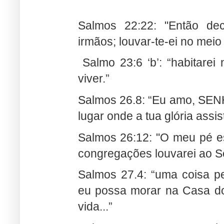
Salmos 22:22: "
Então de
irmãos; louvar-te-ei no mei
Salmo 23:6 ‘b’: “habitare
viver.”
Salmos 26.8: “Eu amo, SENH
lugar onde a tua glória assis
Salmos 26:12: "
O meu pé es
congregações louvarei ao S
Salmos 27.4:
“uma coisa p
eu possa morar na Casa do
vida...”