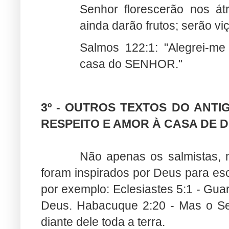
Senhor florescerão nos át
ainda darão frutos; serão vi
Salmos 122:1
: "
Alegrei-m
casa do SENHOR."
3º - OUTROS TEXTOS DO ANT
RESPEITO E AMOR À CASA DE 
Não apenas os salmistas, 
foram inspirados por Deus para e
por exemplo: Eclesiastes 5:1 -
Guar
Deus.
Habacuque 2:20 -
Mas o Se
diante dele toda a terra.