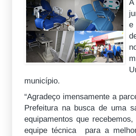
A
j
e
d
n
m
U
município.
“Agradeço imensamente a parce
Prefeitura na busca de uma s
equipamentos que recebemos, fa
equipe técnica para a melho