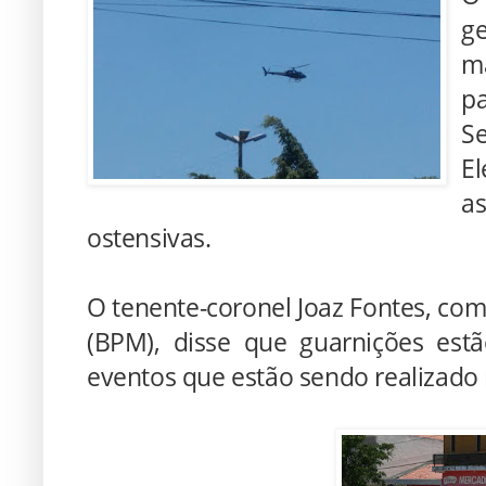
ge
m
pa
S
E
as
ostensivas.
O tenente-coronel Joaz Fontes, com
(BPM), disse que guarnições est
eventos que estão sendo realizado 