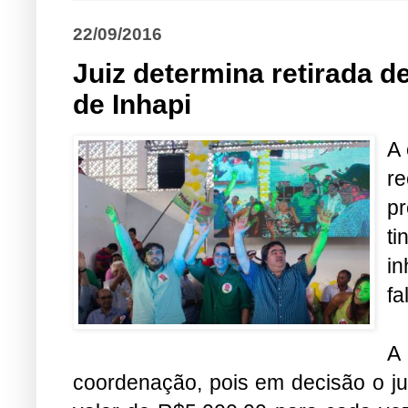
22/09/2016
Juiz determina retirada d
de Inhapi
A 
r
p
ti
i
fa
A
coordenação, pois em decisão o jui