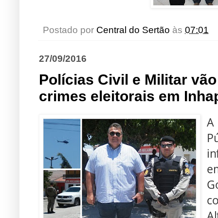
Postado por
Central do Sertão
às
07:01
27/09/2016
Polícias Civil e Militar v
crimes eleitorais em Inha
A
P
in
em
Go
co
Al