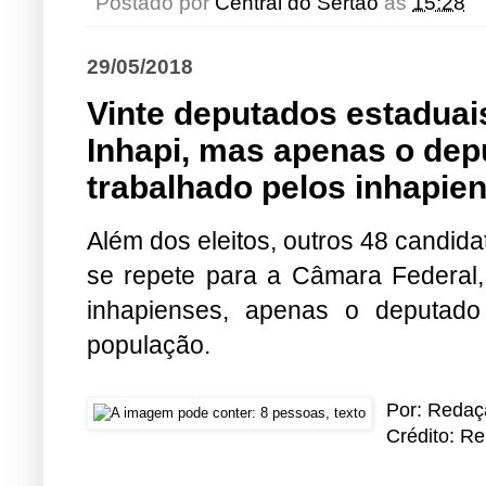
Postado por
Central do Sertão
às
15:28
29/05/2018
Vinte deputados estaduai
Inhapi, mas apenas o de
trabalhado pelos inhapie
Além dos eleitos, outros 48 candid
se repete para a Câmara Federal,
inhapienses, apenas o deputad
população.
Por: Redaç
Crédito: R