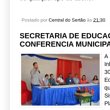
Postado por
Central do Sertão
às
21:30
SECRETARIA DE EDUCAÇ
CONFERENCIA MUNICIP
A
In
30
E
q
S
P