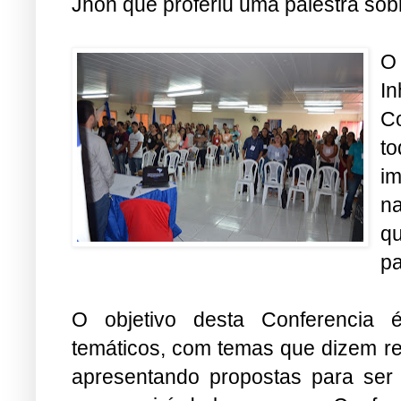
Jhon que proferiu uma palestra sobr
O
I
Co
to
im
n
qu
pa
O objetivo desta Conferencia é
temáticos, com temas que dizem re
apresentando propostas para ser