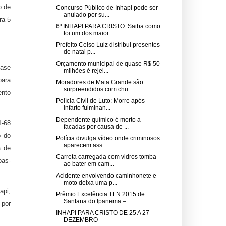
o de
Concurso Público de Inhapi pode ser
anulado por su...
ra 5
6º INHAPI PARA CRISTO: Saiba como
foi um dos maior...
Prefeito Celso Luiz distribui presentes
de natal p...
Orçamento municipal de quase R$ 50
fase
milhões é rejei...
para
Moradores de Mata Grande são
surpreendidos com chu...
ento
Polícia Civil de Luto: Morre após
infarto fulminan...
Dependente químico é morto a
1-68
facadas por causa de ...
o do
Polícia divulga vídeo onde criminosos
aparecem ass...
a de
Carreta carregada com vidros tomba
oas-
ao bater em cam...
Acidente envolvendo caminhonete e
moto deixa uma p...
api,
Prêmio Excelência TLN 2015 de
Santana do Ipanema –...
 por
INHAPI PARA CRISTO DE 25 A 27
DEZEMBRO