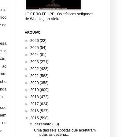
pois
| CÍCERO FELIPE | Os crísticos setígonos
lico
de Whasington Vieira.
e da
ARQUIVO
►
2026
(22)
resa
►
2025
(54)
as a
►
2024
(81)
ção,
►
2023
(271)
e ao
►
2022
(428)
tura
►
2021
(583)
el e
►
2020
(358)
inda
►
2019
(609)
sa.
►
2018
(472)
►
2017
(624)
osse
►
2016
(527)
 nem
▼
2015
(598)
s os
▼
dezembro
(33)
e.
Uma das seis apostas que acertaram
todas as dezena...