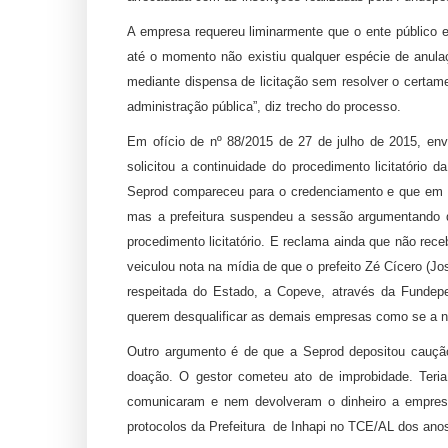
A empresa requereu liminarmente que o ente público e
até o momento não existiu qualquer espécie de anula
mediante dispensa de licitação sem resolver o certame
administração pública”, diz trecho do processo.
Em ofício de nº 88/2015 de 27 de julho de 2015, env
solicitou a continuidade do procedimento licitatóri
Seprod compareceu para o credenciamento e que em 
mas a prefeitura suspendeu a sessão argumentando qu
procedimento licitatório. E reclama ainda que não re
veiculou nota na mídia de que o prefeito Zé Cícero (Jos
respeitada do Estado, a Copeve, através da Fundepe
querem desqualificar as demais empresas como se a no
Outro argumento é de que a Seprod depositou caução
doação. O gestor cometeu ato de improbidade. Teri
comunicaram e nem devolveram o dinheiro a empresa
protocolos da Prefeitura de Inhapi no TCE/AL dos ano