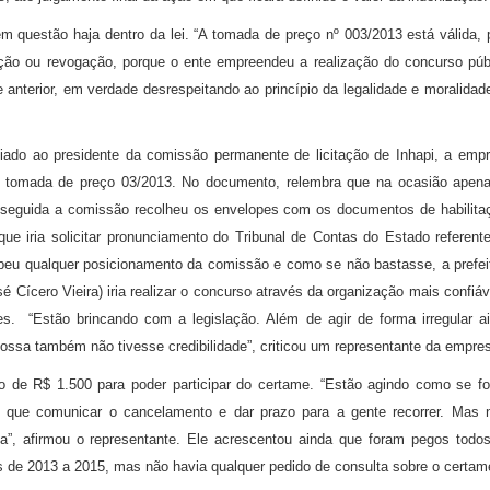
m questão haja dentro da lei. “A tomada de preço nº 003/2013 está válida, 
ção ou revogação, porque o ente empreendeu a realização do concurso púb
 anterior, em verdade desrespeitando ao princípio da legalidade e moralidad
iado ao presidente da comissão permanente de licitação de Inhapi, a emp
o da tomada de preço 03/2013. No documento, relembra que na ocasião apen
seguida a comissão recolheu os envelopes com os documentos de habilita
e iria solicitar pronunciamento do Tribunal de Contas do Estado referent
cebeu qualquer posicionamento da comissão e como se não bastasse, a prefei
é Cícero Vieira) iria realizar o concurso através da organização mais confiáv
s. “Estão brincando com a legislação. Além de agir de forma irregular a
ssa também não tivesse credibilidade”, criticou um representante da empre
 de R$ 1.500 para poder participar do certame. “Estão agindo como se f
a que comunicar o cancelamento e dar prazo para a gente recorrer. Mas
”, afirmou o representante. Ele acrescentou ainda que foram pegos todo
s de 2013 a 2015, mas não havia qualquer pedido de consulta sobre o certam