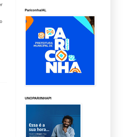
er
Pariconha/AL
ão
UNOPAR/INHAPI