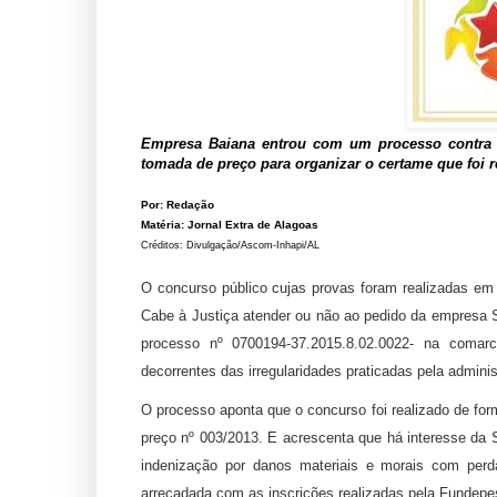
E
mpresa Baiana entrou com um processo contra a
tomada de preço para organizar o certame que foi r
Por: Redação
Matéria: Jornal Extra de Alagoas
Créditos: Divulgação/Ascom-Inhapi/AL
O concurso público cujas provas foram realizadas em 
Cabe à Justiça atender ou não ao pedido da empresa
processo nº 0700194-37.2015.8.02.0022- na comar
decorrentes das irregularidades praticadas pela admini
O processo aponta que o concurso foi realizado de form
preço nº 003/2013. E acrescenta que há interesse da 
indenização por danos materiais e morais com per
arrecadada com as inscrições realizadas pela Fundepes,