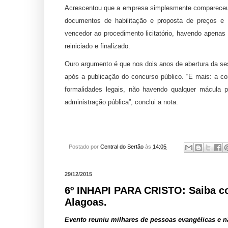
Acrescentou que a empresa simplesmente compareceu
documentos de habilitação e proposta de preços e
vencedor ao procedimento licitatório, havendo apenas
reiniciado e finalizado.
Ouro argumento é que nos dois anos de abertura da ses
após a publicação do concurso público. “E mais: a co
formalidades legais, não havendo qualquer mácula p
administração pública”, conclui a nota.
Postado por
Central do Sertão
às
14:05
29/12/2015
6º INHAPI PARA CRISTO: Saiba c
Alagoas.
Evento reuniu milhares de pessoas evangélicas e n