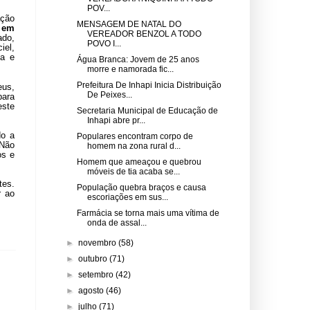
POV...
ação
MENSAGEM DE NATAL DO
a em
VEREADOR BENZOL A TODO
ado,
POVO I...
iel,
ma e
Água Branca: Jovem de 25 anos
morre e namorada fic...
Prefeitura De Inhapi Inicia Distribuição
eus,
De Peixes...
para
este
Secretaria Municipal de Educação de
Inhapi abre pr...
do a
Populares encontram corpo de
 Não
homem na zona rural d...
os e
Homem que ameaçou e quebrou
móveis de tia acaba se...
tes.
População quebra braços e causa
r ao
escoriações em sus...
Farmácia se torna mais uma vítima de
onda de assal...
►
novembro
(58)
►
outubro
(71)
►
setembro
(42)
►
agosto
(46)
►
julho
(71)