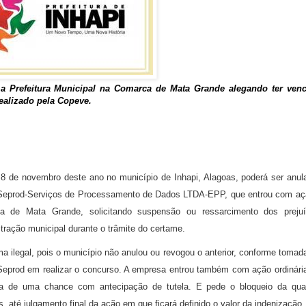
 Prefeitura Municipal na Comarca de Mata Grande alegando ter ven
ealizado pela Copeve.
8 de novembro deste ano no município de Inhapi, Alagoas, poderá ser anul
 Seprod-Serviços de Processamento de Dados LTDA-EPP, que entrou com aç
ca de Mata Grande, solicitando suspensão ou ressarcimento dos preju
stração municipal durante o trâmite do certame.
a ilegal, pois o município não anulou ou revogou o anterior, conforme tomad
Seprod em realizar o concurso. A empresa entrou também com ação ordinári
da de uma chance com antecipação de tutela. E pede o bloqueio da qua
 até julgamento final da ação em que ficará definido o valor da indenização.