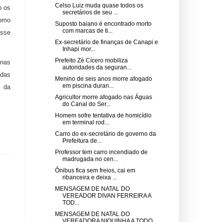
Celso Luiz muda quase todos os
o os
secretários de seu ...
como
Suposto baiano é encontrado morto
com marcas de ti...
osse
Ex-secretário de finanças de Canapi e
Inhapi mor...
Prefeito Zé Cícero mobiliza
enas
autoridades da seguran...
 das
Menino de seis anos morre afogado
em piscina duran...
s da
Agricultor morre afogado nas Águas
do Canal do Ser...
Homem sofre tentativa de homicídio
em terminal rod...
Carro do ex-secretário de governo da
Prefeitura de...
Professor tem carro incendiado de
madrugada no cen...
Ônibus fica sem freios, cai em
ribanceira e deixa ...
MENSAGEM DE NATAL DO
VEREADOR DIVAN FERREIRA A
TOD...
MENSAGEM DE NATAL DO
VEREADORA NIQUINHA A TODO