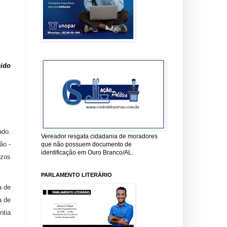
cido
ado.
Vereador resgata cidadania de moradores
ão -
que não possuem documento de
identificação em Ouro Branco/AL.
ízos
PARLAMENTO LITERÁRIO
a de
a de
ntia