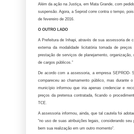
Além da ação na Justiça, em Mata Grande, com pedido d
suspensão. Agora, a Seprod corre contra o tempo, pois
de fevereiro de 2016.
O OUTRO LADO
A Prefeitura de Inhapi, através de sua assessoria de
externa da modalidade licitatória tomada de preço
prestação de serviços de planejamento, organização, 
de cargos públicos.”
De acordo com a assessoria, a empresa SEPROD- S
compareceu ao chamamento público, mas durante o pr
município informou que iria apenas credenciar e re
preços da pretensa contratada, ficando o procedime
TCE.
A assessoria informou, ainda, que tal cautela foi adota
“no uso de suas atribuições legais, considerando seu p
bem sua realização em um outro momento”.