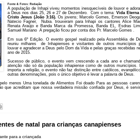
Fonte & Fotos: Redação
A população de Inhapi viveu momentos inesquecíveis de louvor e ador
a Deus nos dias 25, 26 e 27 de Dezembro. Com o tema:
Vida Etern
Cristo Jesus (João 3:16).
O
s jovens; Marcelo Gomes, Emerson Deog
Natecio Fagner, Nubia. trouxeram para Inhapi os cantores Alice Mac
Renata Araújo e Banda Marca da Promessa, Banda EL, Esdras Li
Samuel Mariano A pregação ficou por conta dos Pr. Marcelo Gomes .
Em sua 6º Edição. O evento gospel realizado pela Assembléia de D
reuniu milhares de Inhapienses e visitantes de outros municípios 
louvar e agradecer a Deus pelo Dom da Vida e pelas graças recebidas n
ano de 2015.
Sucesso de público, o evento vem crescendo a cada ano e chaman
atenção não só da população inhapiense como de outros municípios.
importa a religião, o evento não faz distinção entre católicos, evangélic
outras denominações, pois o único objetivo é levar a palavra de Deus.
, pelo menos Uma tonelada de Alimentos Foi doado Para as pessoas caren
o que acreditam que nossa verdadeira missão confiada por Deus, é servi
sentes de natal para crianças canapienses
ante para a criançada