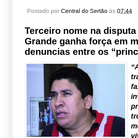
Postado por
Central do Sertão
às
07:44
Terceiro nome na disputa 
Grande ganha força em me
denuncias entre os “princ
“
t
f
i
p
t
m
v