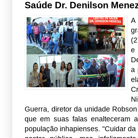
Saúde Dr. Denilson Mene
A
gr
(2
e
D
a 
el
Cr
N
Guerra, diretor da unidade Robso
que em suas falas enalteceram a
população inhapienses. "Cuidar da