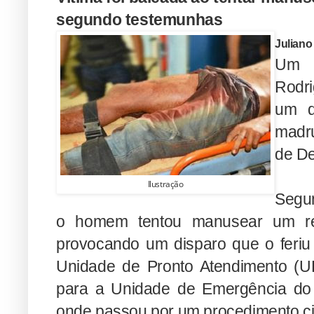
segundo testemunhas
Juliano
Um h
Rodri
um d
madru
de De
Ilustração
Segun
o homem tentou manusear um rev
provocando um disparo que o feriu 
Unidade de Pronto Atendimento (UPA
para a Unidade de Emergência do A
onde passou por um procedimento ci