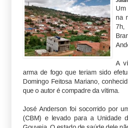
Julia
Um 
na 
7h,
Bra
Ande
A ví
arma de fogo que teriam sido efet
Domingo Feitosa Mariano, conhecid
que o autor é compadre da vítima.
José Anderson foi socorrido por u
(CBM) e levado para a Unidade d
Gouveia. O estado de saúde dele não