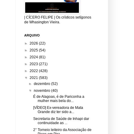
| CÍCERO FELIPE | Os crísticos setígonos
de Whasington Vieira.
ARQUIVO
►
2026
(22)
►
2025
(54)
►
2024
(81)
►
2023
(271)
►
2022
(428)
▼
2021
(583)
►
dezembro
(52)
▼
novembro
(40)
É de Alagoas, é de Pariconha a
mulher mais bela do...
[VÍDEO] Ex-vereadora de Mata
Grande diz ter sido a...
Secretaria de Saúde de Inhapi dar
continuidade as ...
2° Torneio leiteiro da Associação de
Picos em Pira...