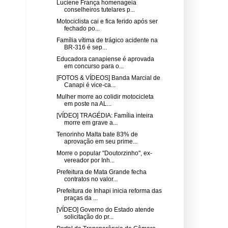
Luciene França homenageia
conselheiros tutelares p...
Motociclista cai e fica ferido após ser
fechado po...
Família vítima de trágico acidente na
BR-316 é sep...
Educadora canapiense é aprovada
em concurso para o...
[FOTOS & VÍDEOS] Banda Marcial de
Canapi é vice-ca...
Mulher morre ao colidir motocicleta
em poste na AL...
[VÍDEO] TRAGÉDIA: Família inteira
morre em grave a...
Tenorinho Malta bate 83% de
aprovação em seu prime...
Morre o popular "Doutorzinho", ex-
vereador por Inh...
Prefeitura de Mata Grande fecha
contratos no valor...
Prefeitura de Inhapi inicia reforma das
praças da ...
[VÍDEO] Governo do Estado atende
solicitação do pr...