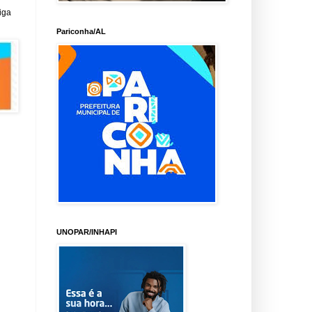
iga
Pariconha/AL
UNOPAR/INHAPI