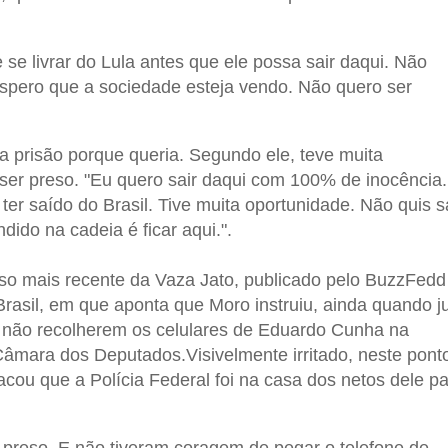
 se livrar do Lula antes que ele possa sair daqui. Não
 Espero que a sociedade esteja vendo. Não quero ser
 prisão porque queria. Segundo ele, teve muita
 ser preso. "Eu quero sair daqui com 100% de inocência.
er saído do Brasil. Tive muita oportunidade. Não quis s
dido na cadeia é ficar aqui.".
aso mais recente da Vaza Jato, publicado pelo BuzzFedd
rasil, em que aponta que Moro instruiu, ainda quando ju
a não recolherem os celulares de Eduardo Cunha na
Câmara dos Deputados.Visivelmente irritado, neste pont
cou que a Polícia Federal foi na casa dos netos dele p
i preso. E não tiveram coragem de pegar o telefone de