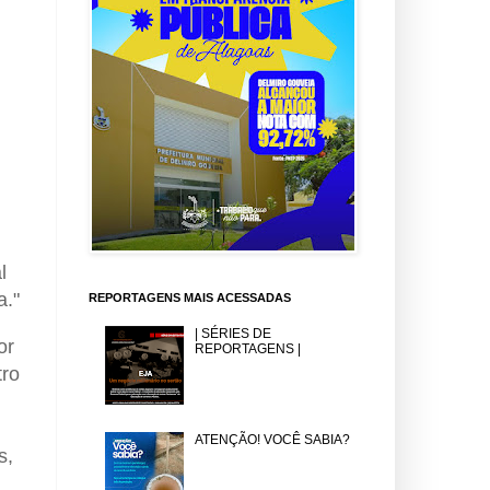
l
a."
REPORTAGENS MAIS ACESSADAS
| SÉRIES DE
or
REPORTAGENS |
tro
ATENÇÃO! VOCÊ SABIA?
s,