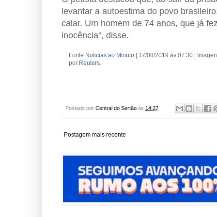
levantar a autoestima do povo brasileir
calar. Um homem de 74 anos, que já fez 
inocência", disse.
Fonte
Noticias ao Minuto
| 17/08/2019 às 07:30 | Image
por
Reuters
.
Postado por
Central do Sertão
às
14:27
Postagem mais recente