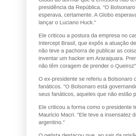
presidência da República. "O Bolsonaro 
esperava, certamente. A Globo esperav
lançar o Luciano Huck."
Ele criticou a postura da empresa no c
Intercept Brasil, que expôs a atuação d
não teve a pachorra de publicar as cois
inventar um hacker em Araraquara. Pre
não têm coragem de prender o Queiroz",
O ex-presidente se referiu a Bolsonaro
fanáticos. "O Bolsonaro está governando
seus fanáticos, aqueles que não estão 
Ele criticou a forma como o presidente t
Mauricio Macri. "Ele teve a insensatez d
argentino."
O petista destacou que, ao sair da pris