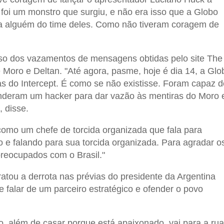
foi um monstro que surgiu, e não era isso que a Globo
a alguém do time deles. Como não tiveram coragem de
aso dos vazamentos de mensagens obtidas pelo site The
e Moro e Deltan. "Até agora, pasme, hoje é dia 14, a Glo
as do Intercept. É como se não existisse. Foram capaz d
nderam um hacker para dar vazão às mentiras do Moro 
 disse.
 como um chefe de torcida organizada que fala para
 e falando para sua torcida organizada. Para agradar o
preocupados com o Brasil."
ratou a derrota nas prévias do presidente da Argentina
e falar de um parceiro estratégico e ofender o povo
ão, além de casar porque está apaixonado, vai para a rua