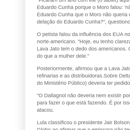
Eduardo Cunha porque o Moro falou: 'não
Eduardo Cunha que o Moro não queria 
delação do Eduardo Cunha?", questiono
O petista falou da influência dos EUA no
norte-americano. "Hoje, eu tenho clarez
Lava Jato tem o dedo dos americanos. 
do que a mulher dele."
Posteriormente, afirmou que a Lava Jato 
refinarias e as distribuidoras.Sobre De
do Ministério Público) deveria ter pedid
"O Dallagnol não deveria nem existir p
para fazer o que está fazendo. É por is
atacou.
Lula classificou o presidente Jair Bols
Globo ao afirmar que a emissora não t