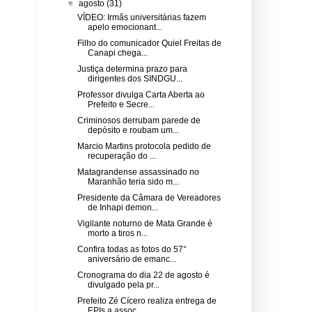
▼
agosto
(31)
VÍDEO: Irmãs universitárias fazem
apelo emocionant...
Filho do comunicador Quiel Freitas de
Canapi chega...
Justiça determina prazo para
dirigentes dos SINDGU...
Professor divulga Carta Aberta ao
Prefeito e Secre...
Criminosos derrubam parede de
depósito e roubam um...
Marcio Martins protocola pedido de
recuperação do ...
Matagrandense assassinado no
Maranhão teria sido m...
Presidente da Câmara de Vereadores
de Inhapi demon...
Vigilante noturno de Mata Grande é
morto a tiros n...
Confira todas as fotos do 57°
aniversário de emanc...
Cronograma do dia 22 de agosto é
divulgado pela pr...
Prefeito Zé Cícero realiza entrega de
EPIs a assoc...