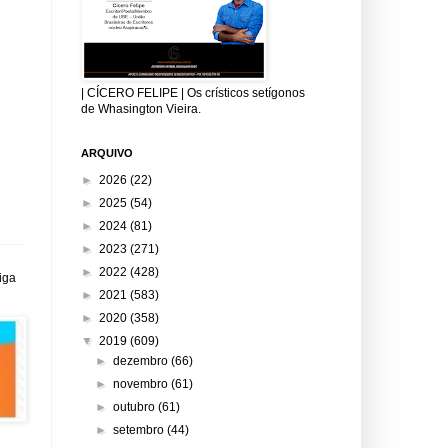
| CÍCERO FELIPE | Os crísticos setígonos
de Whasington Vieira.
ARQUIVO
►
2026
(22)
►
2025
(54)
►
2024
(81)
►
2023
(271)
►
2022
(428)
iga
►
2021
(583)
►
2020
(358)
▼
2019
(609)
►
dezembro
(66)
►
novembro
(61)
►
outubro
(61)
►
setembro
(44)