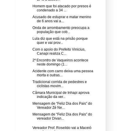
Homem que foi atacado por presos é
condenado a 34 ...
Acusado de estuprar e matar menino
de 6 anos vai a...
Onda de arrombamento preocupa a
população que cob...
Lula diz que está na prisão porque
quer e vai prov...
Com o apoio do Prefeito Vinicius,
Canapi realiza C...
2º Encontro de Vaqueiros acontece
neste domingo (1...
Acidente com carro deixa uma pessoa
morta e outras...
Tradicional corrida de pedestres e
ciclistas movim...
Câmara Municipal de Inhapi aprova
indicação da ver...
Mensagem de “Feliz Dia dos Pais” do
Vereador Zé Ne...
Mensagem de “Feliz Dia dos Pais” do
vereador Divan...
Vereador Prof. Roseildo vai a Maceió