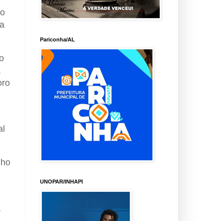
do
ma
Pariconha/AL
o
a
oro
al
nho
UNOPAR/INHAPI
a