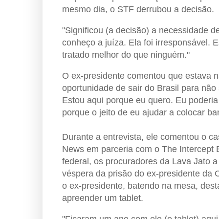
mesmo dia, o STF derrubou a decisão.
"Significou (a decisão) a necessidade de
conheço a juíza. Ela foi irresponsável.
tratado melhor do que ninguém."
O ex-presidente comentou que estava na
oportunidade de sair do Brasil para não
Estou aqui porque eu quero. Eu poderia t
porque o jeito de eu ajudar a colocar ban
Durante a entrevista, ele comentou o c
News em parceria com o The Intercept B
federal, os procuradores da Lava Jato 
véspera da prisão do ex-presidente da 
o ex-presidente, batendo na mesa, desta
apreender um tablet.
"Ficaram um ano com ele (o tablet) aqu