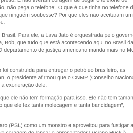
, não pega o telefone'. O que é que tinha no telefone 
que ninguém soubesse? Por que eles não aceitaram u
u.
 Brasil. Para ele, a Lava Jato é orquestrada pelo govern
a, Bob, que tudo que está acontecendo aqui no Brasil d
O departamento de justiça americano manda mais no M
foi construída para entregar o petróleo brasileiro, as
ltan, o presidente afirmou que o CNMP (Conselho Nacion
o a exoneração dele.
orque ele não tem formação para isso. Ele não tem tama
so que ele fez tanta molecagem e tanta bandidagem",
onaro (PSL) como um monstro e aproveitou para fustigar 
eve coragem de lançar o apresentador Luciano Huck à