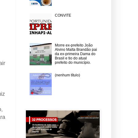
CONVITE
Morre ex-prefeito João
Alvino Malta Brandão pai
da ex-primeira Dama do
Brasil e tio do atual
air
prefeito do município.
(nenhum título)
iz
o,
ara