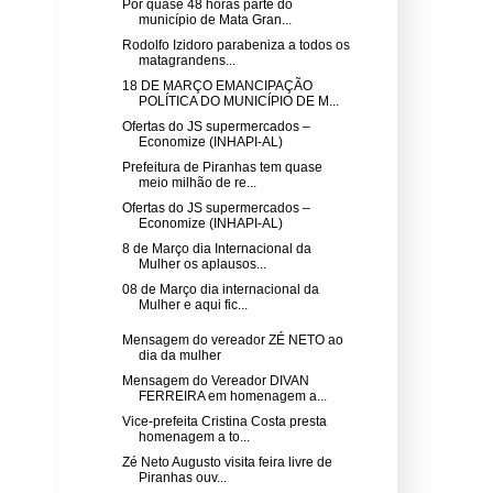
Por quase 48 horas parte do
município de Mata Gran...
Rodolfo Izidoro parabeniza a todos os
matagrandens...
18 DE MARÇO EMANCIPAÇÃO
POLÍTICA DO MUNICÍPIO DE M...
Ofertas do JS supermercados –
Economize (INHAPI-AL)
Prefeitura de Piranhas tem quase
meio milhão de re...
Ofertas do JS supermercados –
Economize (INHAPI-AL)
8 de Março dia Internacional da
Mulher os aplausos...
08 de Março dia internacional da
Mulher e aqui fic...
Mensagem do vereador ZÉ NETO ao
dia da mulher
Mensagem do Vereador DIVAN
FERREIRA em homenagem a...
Vice-prefeita Cristina Costa presta
homenagem a to...
Zé Neto Augusto visita feira livre de
Piranhas ouv...