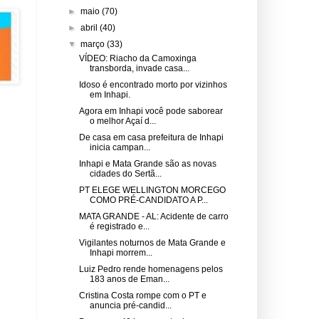
►
maio
(70)
►
abril
(40)
▼
março
(33)
VÍDEO: Riacho da Camoxinga
transborda, invade casa...
Idoso é encontrado morto por vizinhos
em Inhapi.
Agora em Inhapi você pode saborear
o melhor Açaí d...
De casa em casa prefeitura de Inhapi
inicia campan...
Inhapi e Mata Grande são as novas
cidades do Sertã...
PT ELEGE WELLINGTON MORCEGO
COMO PRÉ-CANDIDATO A P...
MATA GRANDE - AL: Acidente de carro
é registrado e...
Vigilantes noturnos de Mata Grande e
Inhapi morrem...
Luiz Pedro rende homenagens pelos
183 anos de Eman...
Cristina Costa rompe com o PT e
anuncia pré-candid...