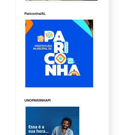
Pariconha/AL
UNOPAR/INHAPI