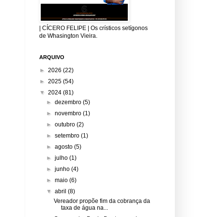
| CÍCERO FELIPE | Os crísticos setígonos
de Whasington Vieira.
ARQUIVO
►
2026
(22)
►
2025
(54)
▼
2024
(81)
►
dezembro
(5)
►
novembro
(1)
►
outubro
(2)
►
setembro
(1)
►
agosto
(5)
►
julho
(1)
►
junho
(4)
►
maio
(6)
▼
abril
(8)
Vereador propõe fim da cobrança da
taxa de água na...