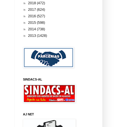
►
2018
(472)
►
2017
(624)
►
2016
(527)
►
2015
(598)
►
2014
(738)
►
2013
(1428)
SINDACS-AL
AJ NET