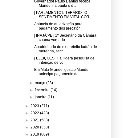
Governador Paulo Dantas recebe
Mandú, na pauta o d...
| PARLAMENTO LITERÁRIO | O
SENTIMENTO EM VITAL COR...
Anúncio de autorização para
pagamento dos precatór...
| INAJÁ/PE | 1º Secretário da Câmara
chama vereado...
Apadrinhado de ex-prefeito ladrão de
merenda, secr...
| ELEIÇÕES | Fal lidera pesquisa de
intenção de vo...
Em Mata Grande, gestão Mandú
antecipa pagamento do...
►
março
(23)
►
fevereiro
(14)
►
janeiro
(11)
►
2023
(271)
►
2022
(428)
►
2021
(583)
►
2020
(358)
►
2019
(609)