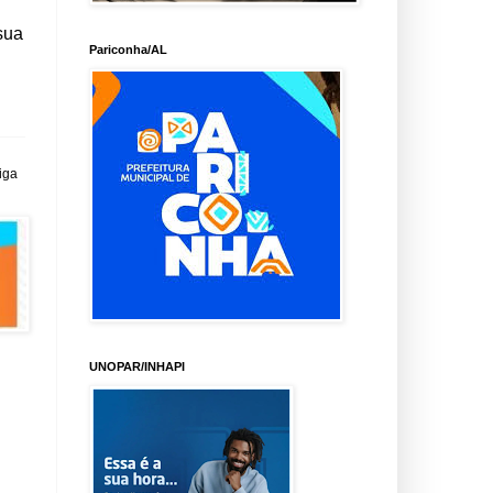
sua
Pariconha/AL
iga
UNOPAR/INHAPI