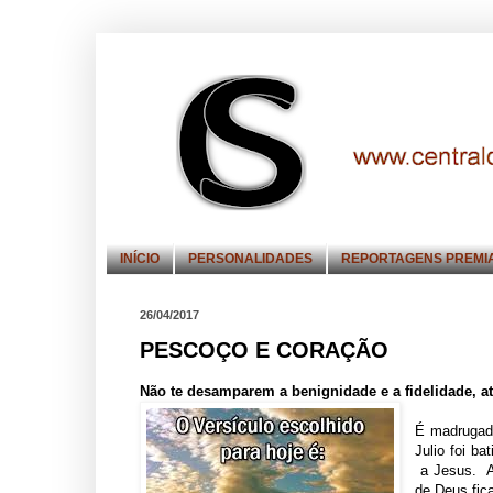
INÍCIO
PERSONALIDADES
REPORTAGENS PREMI
26/04/2017
PESCOÇO E CORAÇÃO
Não te desamparem a benignidade e a fidelidade, at
É madrugada
Julio foi b
a Jesus. As
de Deus fic