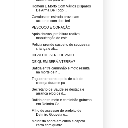
Homem É Morto Com Vários Disparos
De Arma De Fogo ...
Cavalos em estrada provocam
acidente com dois feri...
PESCOÇO E CORAÇÃO
Após chuvas, prefeitura realiza
manutenção de estr...
Polícia prende suspeito de sequestrar
criança e ab...
DIGNO DE SER LOUVADO
DE QUEM SERÁ A TERRA?
Batida entre caminhão e moto resulta
na morte de h...
Zagueiro morre depois de cair de
cabeça durante pa...
Secretário de Saúde se destaca e
arranca elogios d...
Batida entre moto e caminhão guincho
em Delmiro Go...
Filho de assessor do prefeito de
Delmiro Gouveia é...
Motorista sobra em curva e capota
carro com quatro...