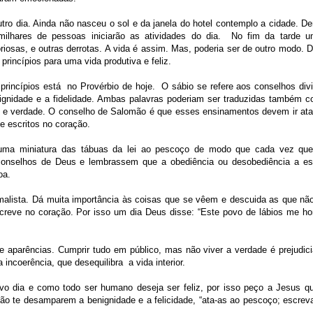
utro dia. Ainda não nasceu o sol e da janela do hotel contemplo a cidade. De
milhares de pessoas iniciarão as atividades do dia. No fim da tarde 
oriosas, e outras derrotas. A vida é assim. Mas, poderia ser de outro modo. 
princípios para uma vida produtiva e feliz.
rincípios está no Provérbio de hoje. O sábio se refere aos conselhos div
gnidade e a fidelidade. Ambas palavras poderiam ser traduzidas também 
a e verdade. O conselho de Salomão é que esses ensinamentos devem ir at
e escritos no coração.
 uma miniatura das tábuas da lei ao pescoço de modo que cada vez qu
onselhos de Deus e lembrassem que a obediência ou desobediência a e
oa.
rmalista. Dá muita importância às coisas que se vêem e descuida as que nã
eve no coração. Por isso um dia Deus disse: “Este povo de lábios me ho
e aparências. Cumprir tudo em público, mas não viver a verdade é prejudici
incoerência, que desequilibra a vida interior.
vo dia e como todo ser humano deseja ser feliz, por isso peço a Jesus q
o te desamparem a benignidade e a felicidade, “ata-as ao pescoço; escrev