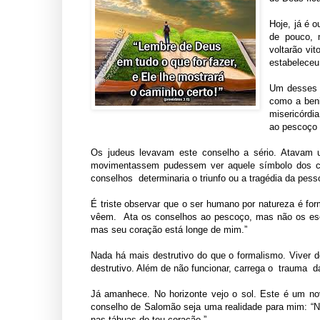
Hoje, já é o
de pouco, 
voltarão vit
estabeleceu 
Um desses p
como a beni
misericórdi
ao pescoço 
Os judeus levavam este conselho a sério. Atavam
movimentassem pudessem ver aquele símbolo dos c
conselhos determinaria o triunfo ou a tragédia da pess
É triste observar que o ser humano por natureza é fo
vêem. Ata os conselhos ao pescoço, mas não os escr
mas seu coração está longe de mim.”
Nada há mais destrutivo do que o formalismo. Viver d
destrutivo. Além de não funcionar, carrega o trauma da 
Já amanhece. No horizonte vejo o sol. Este é um no
conselho de Salomão seja uma realidade para mim: “Nã
nas tábuas do teu coração.”