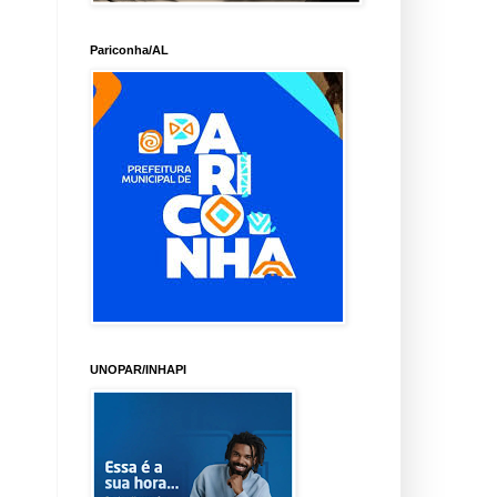
Pariconha/AL
UNOPAR/INHAPI