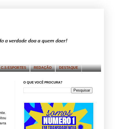
C.S ESPORTES
REDAÇÃO
DESTAQUE
O QUE VOCÊ PROCURA?
nte.
itou
avra