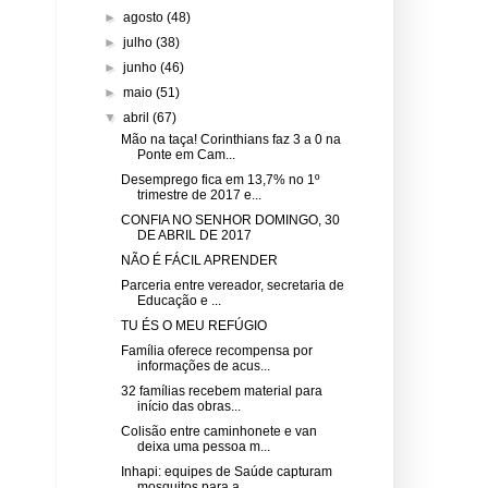
►
agosto
(48)
►
julho
(38)
►
junho
(46)
►
maio
(51)
▼
abril
(67)
Mão na taça! Corinthians faz 3 a 0 na
Ponte em Cam...
Desemprego fica em 13,7% no 1º
trimestre de 2017 e...
CONFIA NO SENHOR DOMINGO, 30
DE ABRIL DE 2017
NÃO É FÁCIL APRENDER
Parceria entre vereador, secretaria de
Educação e ...
TU ÉS O MEU REFÚGIO
Família oferece recompensa por
informações de acus...
32 famílias recebem material para
início das obras...
Colisão entre caminhonete e van
deixa uma pessoa m...
Inhapi: equipes de Saúde capturam
mosquitos para a...