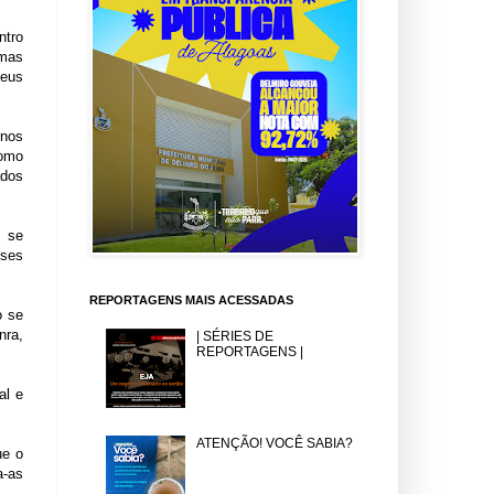
ntro
umas
Deus
inos
como
ados
e se
sses
REPORTAGENS MAIS ACESSADAS
o se
nra,
| SÉRIES DE
REPORTAGENS |
al e
ATENÇÃO! VOCÊ SABIA?
ue o
a-as