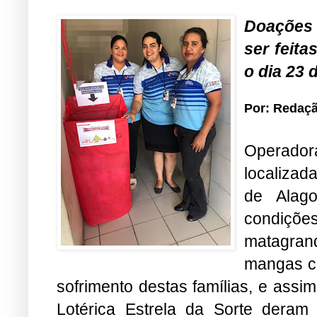
Doações 
ser feita
o dia 23
Por: Redaç
Operado
localizad
de Alago
condiçõe
matagra
mangas co
sofrimento destas famílias, e assi
Lotérica Estrela da Sorte dera