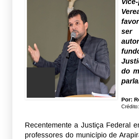
Vice
Vere
favo
ser
auto
fund
Just
do m
parl
Por: 
Crédito
Recentemente a Justiça Federal em
professores do município de Arapi