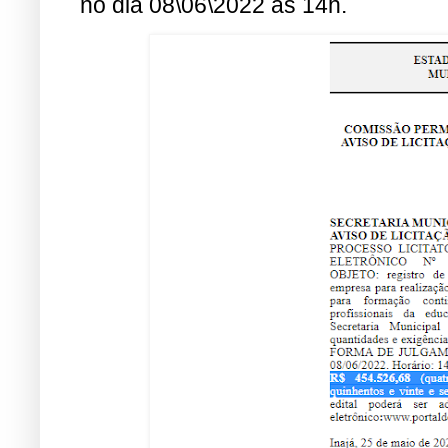
no dia 08\06\2022 às 14h.