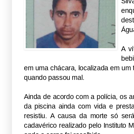
Sil
enq
dest
Águ
A ví
beb
em uma chácara, localizada em um t
quando passou mal.
Ainda de acordo com a políc
ia, os 
da piscina ainda com vida e prest
resistiu. A causa da morte só se
cadavérico realizado pelo Instituto 