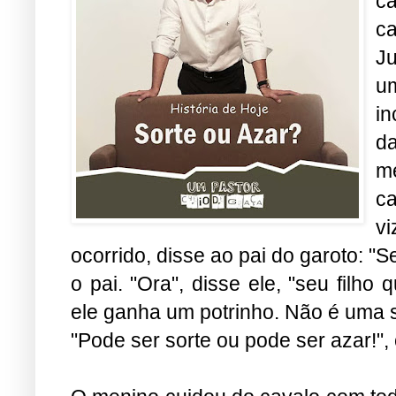
ca
c
J
u
i
d
m
ca
v
ocorrido, disse ao pai do garoto: "S
o pai. "Ora", disse ele, "seu filh
ele ganha um potrinho. Não é uma 
"Pode ser sorte ou pode ser azar!",