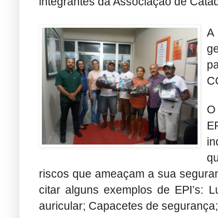
integrantes da Associação de Catad
A
g
p
C
O
EP
in
qu
riscos que ameaçam a sua seguran
citar alguns exemplos de EPI’s: L
auricular; Capacetes de segurança;