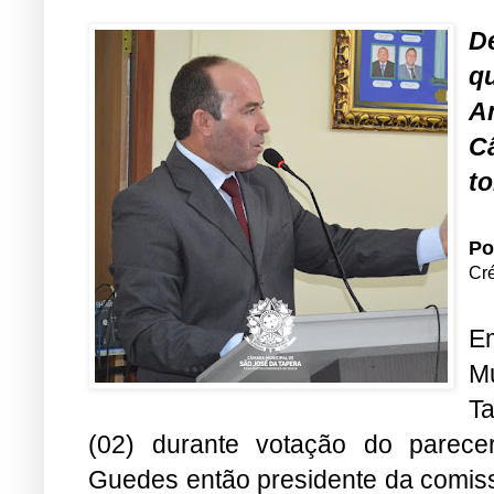
D
q
A
C
to
Po
Cr
E
M
Ta
(02) durante votação do parec
Guedes então presidente da comiss