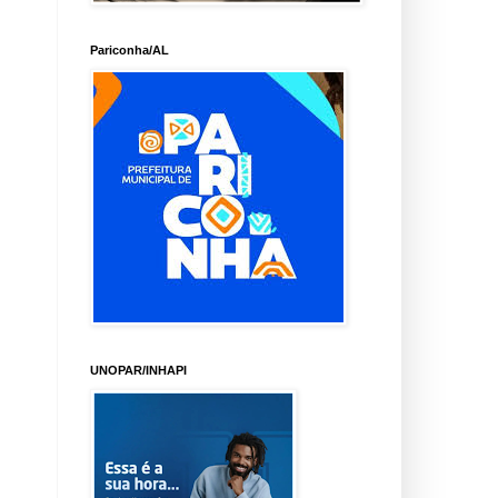
Pariconha/AL
UNOPAR/INHAPI