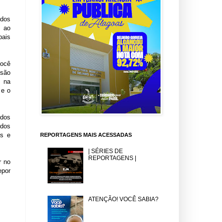
 dos
e ao
pais
ocê
 são
a na
 e o
odos
 dos
Ls e
REPORTAGENS MAIS ACESSADAS
| SÉRIES DE
REPORTAGENS |
r no
epor
ATENÇÃO! VOCÊ SABIA?