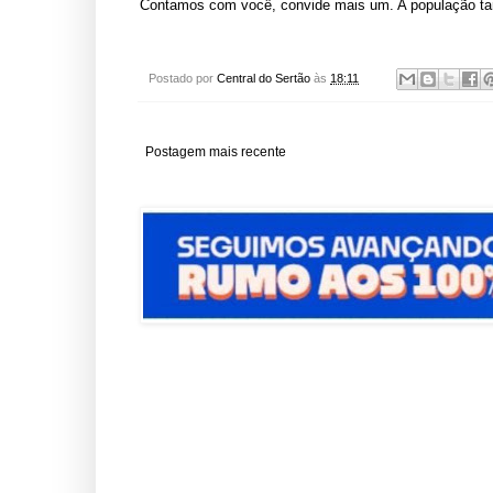
Contamos com você, convide mais um. A população tamb
Postado por
Central do Sertão
às
18:11
Postagem mais recente