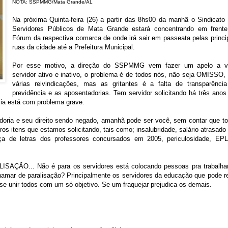
NOTA: SSPMMG/Mata Grande/AL
Na próxima Quinta-feira (26) a partir das 8hs00 da manhã o Sindicato
Servidores Públicos de Mata Grande estará concentrando em frent
Fórum da respectiva comarca de onde irá sair em passeata pelas princi
ruas da cidade até a Prefeitura Municipal.
Por esse motivo, a direção do SSPMMG vem fazer um apelo a v
servidor ativo e inativo, o problema é de todos nós, não seja OMISSO,
várias reivindicações, mas as gritantes é a falta de transparênci
previdência e as aposentadorias.
Tem servidor solicitando há três anos
cia está com problema grave.
doria e seu direito sendo negado, amanhã pode ser você, sem contar que t
os itens que estamos solicitando, tais como; insalubridade, salário atrasado
de letras dos professores concursados em 2005, periculosidade, EP
ISAÇÃO... Não é para os servidores está colocando pessoas pra trabalha
hamar de paralisação? P
rincipalmente os servidores da educação que pode r
 se unir todos com um só objetivo. Se um fraquejar prejudica os demais.