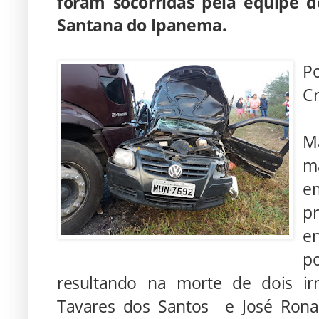
foram socorridas pela equipe 
Santana do Ipanema.
Po
Cr
M
m
e
p
e
p
resultando na morte de dois ir
Tavares dos Santos e José Ronal