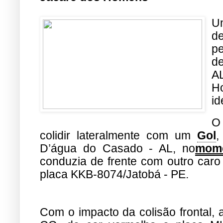
U
d
p
de
A
H
id
O
colidir lateralmente com um
Gol
,
D’água do Casado - AL, no
mom
conduzia de frente com outro caro 
placa KKB-8074/Jatobá - PE.
Com o impacto da colisão frontal,