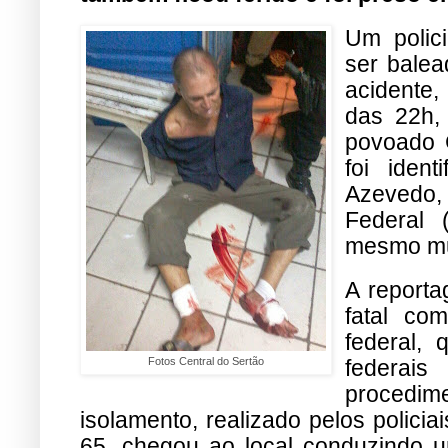
Um polici
ser balea
acidente,
das 22h,
povoado C
foi iden
Azevedo, 
Federal 
mesmo mu
A report
fatal co
federal,
Fotos Central do Sertão
federai
procedime
isolamento, realizado pelos policia
65, chegou ao local conduzindo um