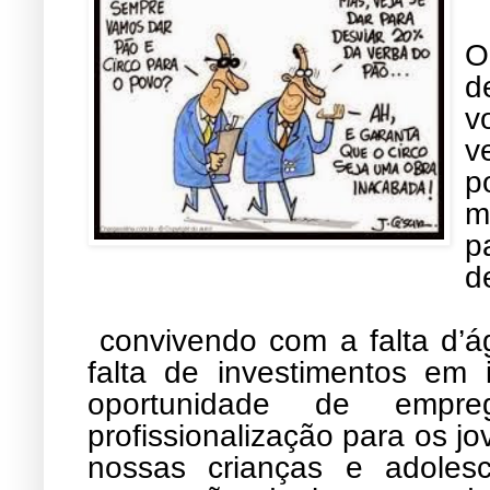
O
d
v
v
p
m
p
d
convivendo com a falta d’á
falta de investimentos em i
oportunidade de empr
profissionalização para os jo
nossas crianças e adole