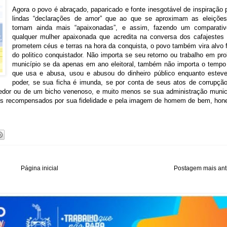
Agora o povo é abraçado, paparicado e fonte inesgotável de inspiração 
lindas “declarações de amor” que ao que se aproximam as eleiçõe
tornam ainda mais “apaixonadas”, e assim, fazendo um comparati
qualquer mulher apaixonada que acredita na conversa dos cafajestes
prometem céus e terras na hora da conquista, o povo também vira alvo f
do politico conquistador. Não importa se seu retorno ou trabalho em pro
município se da apenas em ano eleitoral, também não importa o temp
que usa e abusa, usou e abusou do dinheiro público enquanto estev
poder, se sua ficha é imunda, se por conta de seus atos de corrupção
edor ou de um bicho venenoso, e muito menos se sua administração munic
dos recompensados por sua fidelidade e pela imagem de homem de bem, hon
Página inicial
Postagem mais ant