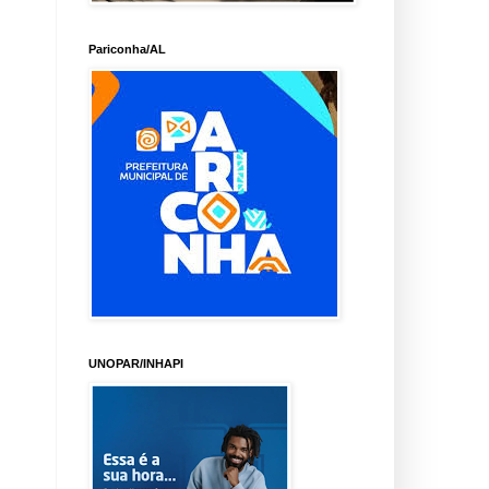
Pariconha/AL
UNOPAR/INHAPI