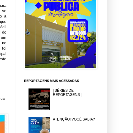
para
s se
vo a
 que
ácil
l do
o em
e no
 foi
ipal
esto
REPORTAGENS MAIS ACESSADAS
| SÉRIES DE
REPORTAGENS |
iga
ATENÇÃO! VOCÊ SABIA?