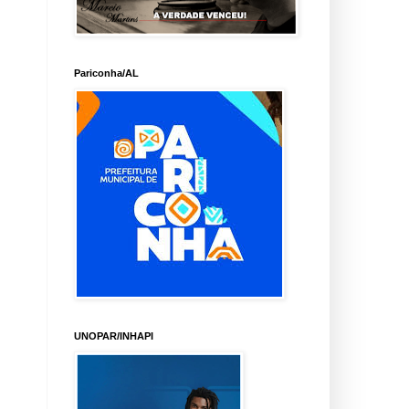
Pariconha/AL
UNOPAR/INHAPI