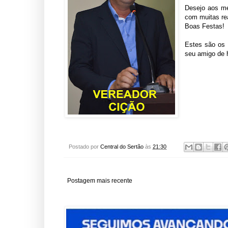
Desejo aos me
com muitas re
Boas Festas!
Estes são os
seu amigo de 
Postado por
Central do Sertão
às
21:30
Postagem mais recente