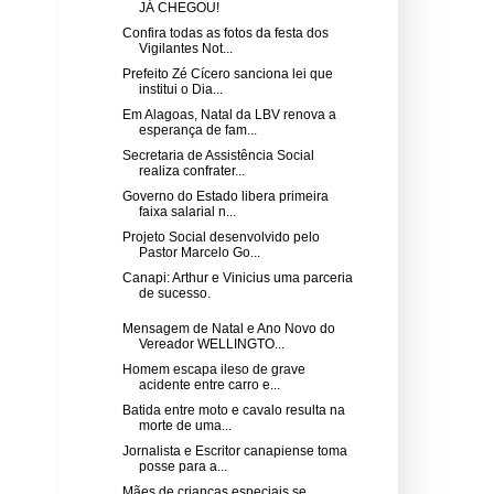
JÁ CHEGOU!
Confira todas as fotos da festa dos
Vigilantes Not...
Prefeito Zé Cícero sanciona lei que
institui o Dia...
Em Alagoas, Natal da LBV renova a
esperança de fam...
Secretaria de Assistência Social
realiza confrater...
Governo do Estado libera primeira
faixa salarial n...
Projeto Social desenvolvido pelo
Pastor Marcelo Go...
Canapi: Arthur e Vinicius uma parceria
de sucesso.
Mensagem de Natal e Ano Novo do
Vereador WELLINGTO...
Homem escapa ileso de grave
acidente entre carro e...
Batida entre moto e cavalo resulta na
morte de uma...
Jornalista e Escritor canapiense toma
posse para a...
Mães de crianças especiais se