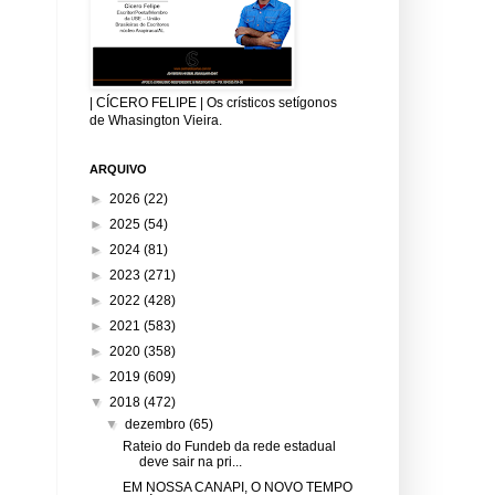
| CÍCERO FELIPE | Os crísticos setígonos
de Whasington Vieira.
ARQUIVO
►
2026
(22)
►
2025
(54)
►
2024
(81)
►
2023
(271)
►
2022
(428)
►
2021
(583)
►
2020
(358)
►
2019
(609)
▼
2018
(472)
▼
dezembro
(65)
Rateio do Fundeb da rede estadual
deve sair na pri...
EM NOSSA CANAPI, O NOVO TEMPO