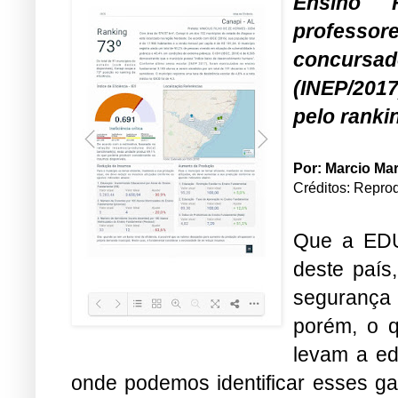
Ensino 
professor
concursad
(INEP/201
pelo ranki
Por: Marcio Mar
Créditos: Reprod
Que a ED
deste país
segurança 
porém, o 
levam a ed
onde podemos identificar esses ga