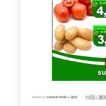
Postado por
Central do Sertão
às
06:57