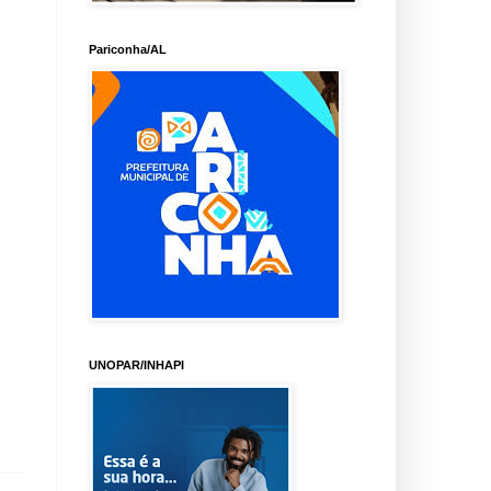
Pariconha/AL
UNOPAR/INHAPI