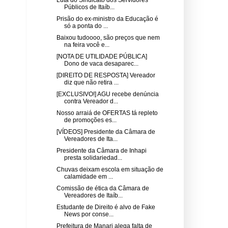
Públicos de Itaíb...
Prisão do ex-ministro da Educação é
só a ponta do ...
Baixou tudoooo, são preços que nem
na feira você e...
[NOTA DE UTILIDADE PÚBLICA]
Dono de vaca desaparec...
[DIREITO DE RESPOSTA] Vereador
diz que não retira ...
[EXCLUSIVO!] AGU recebe denúncia
contra Vereador d...
Nosso arraiá de OFERTAS tá repleto
de promoções es...
[VÍDEOS] Presidente da Câmara de
Vereadores de Ita...
Presidente da Câmara de Inhapi
presta solidariedad...
Chuvas deixam escola em situação de
calamidade em ...
Comissão de ética da Câmara de
Vereadores de Itaíb...
Estudante de Direito é alvo de Fake
News por conse...
Prefeitura de Manari alega falta de