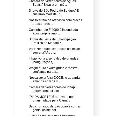
Câmara de Vereadores de Águas
Belas\PE gasta em mé...
Shows do São Pedro de Buíque\PE
custarão mais de R...
Nosso arraiá de ofertas tá com preços
arrasadores,...
Caminhonete F-4000 é incendiada
após proprietário ...
Shows da Festa de Emancipação
Política de Manarí\P...
Vai fazer aquele churrasco no fim de
semana? As pr...
Inhapi volta a ser palco de grandes
Inaugurações, ...
Wagner Lira exalta grupo e mostra
confiança para a...
Nossa sexta feira DOCE, te aguarda
amanhã com os m...
Câmara de Vereadores de Inhapi
aprova reajuste de ...
“PL DA MORTE” é aprovado por
unanimidade pela Câma...
Seu churrasco de São João é com a
gente, as melhor...
Luta do Sindicato dos Servidores