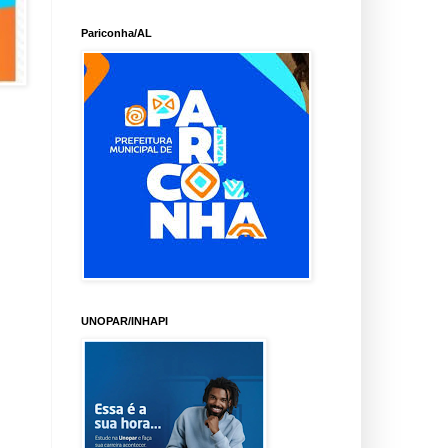
Pariconha/AL
UNOPAR/INHAPI