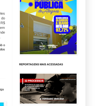
les
 do
 R$
rem
onde
.
ob o
dos
REPORTAGENS MAIS ACESSADAS
iga