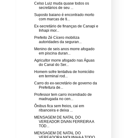
Celso Luiz muda quase todos os
secretários de seu ...
Suposto baiano é encontrado morto
com marcas de ti...
Ex-secretário de finanças de Canapi e
Inhapi mor...
Prefeito Zé Cícero mobiliza
autoridades da seguran...
Menino de seis anos morre afogado
em piscina duran...
Agricultor morre afogado nas Águas
do Canal do Ser...
Homem sofre tentativa de homicídio
em terminal rod...
Carro do ex-secretário de governo da
Prefeitura de...
Professor tem carro incendiado de
madrugada no cen...
Ônibus fica sem freios, cai em
ribanceira e deixa ...
MENSAGEM DE NATAL DO
VEREADOR DIVAN FERREIRA A
TOD...
MENSAGEM DE NATAL DO
VEREADORA NIQUINHA A TODO