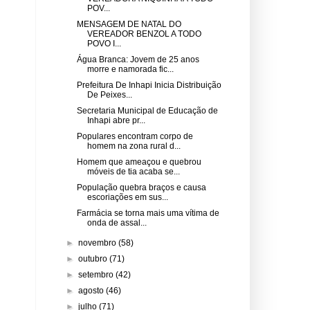
POV...
MENSAGEM DE NATAL DO
VEREADOR BENZOL A TODO
POVO I...
Água Branca: Jovem de 25 anos
morre e namorada fic...
Prefeitura De Inhapi Inicia Distribuição
De Peixes...
Secretaria Municipal de Educação de
Inhapi abre pr...
Populares encontram corpo de
homem na zona rural d...
Homem que ameaçou e quebrou
móveis de tia acaba se...
População quebra braços e causa
escoriações em sus...
Farmácia se torna mais uma vítima de
onda de assal...
►
novembro
(58)
►
outubro
(71)
►
setembro
(42)
►
agosto
(46)
►
julho
(71)