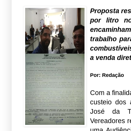
Proposta res
por litro 
encaminha
trabalho par
combustíveis
a venda dire
Por: Redação
Com a finalid
custeio dos
José da T
Vereadores re
uma Audiênc