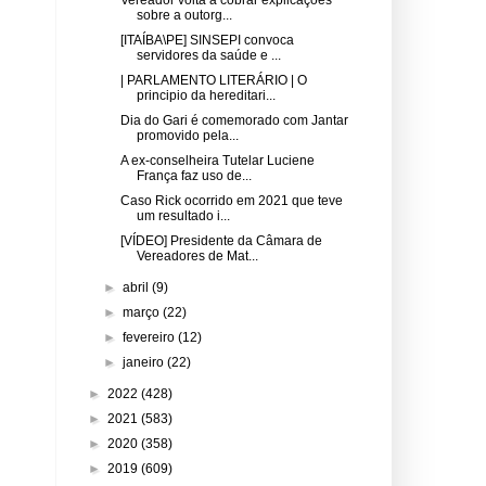
sobre a outorg...
[ITAÍBA\PE] SINSEPI convoca
servidores da saúde e ...
| PARLAMENTO LITERÁRIO | O
principio da hereditari...
Dia do Gari é comemorado com Jantar
promovido pela...
A ex-conselheira Tutelar Luciene
França faz uso de...
Caso Rick ocorrido em 2021 que teve
um resultado i...
[VÍDEO] Presidente da Câmara de
Vereadores de Mat...
►
abril
(9)
►
março
(22)
►
fevereiro
(12)
►
janeiro
(22)
►
2022
(428)
►
2021
(583)
►
2020
(358)
►
2019
(609)