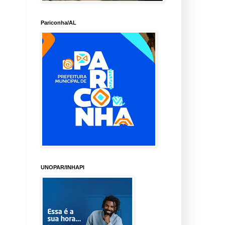
Pariconha/AL
UNOPAR/INHAPI