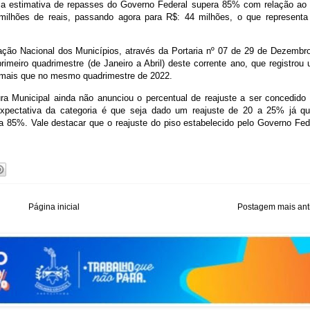
, a estimativa de repasses do Governo Federal supera 85% com relação ao
5 milhões de reais, passando agora para R$: 44 milhões, o que represent
ação Nacional dos Municípios, através da Portaria nº 07 de 29 de Dezembr
meiro quadrimestre (de Janeiro a Abril) deste corrente ano, que registrou
 a mais que no mesmo quadrimestre de 2022.
tura Municipal ainda não anunciou o percentual de reajuste a ser concedido
xpectativa da categoria é que seja dado um reajuste de 20 a 25% já q
ra 85%. Vale destacar que o reajuste do piso
estabelecido pelo Governo Fed
Página inicial
Postagem mais ant