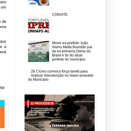
 ano
a um
CONVITE
o de
 uma
 aos
Morre ex-prefeito João
ue a
Alvino Malta Brandão pai
da ex-primeira Dama do
eral
Brasil e tio do atual
prefeito do município.
Zé Cícero convoca força tarefa para
realizar manutenção no maior povoado
do Município
iga