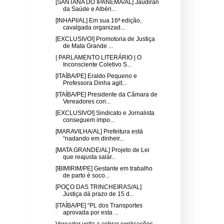
[SANTANA DO IPANEMA/AL] Jaudiran
da Saúde e Albéri...
[INHAPI/AL] Em sua 16ª edição,
cavalgada organizad...
[EXCLUSIVO!] Promotoria de Justiça
de Mata Grande ...
| PARLAMENTO LITERÁRIO | O
Inconsciente Coletivo S...
[ITAÍBA/PE] Eraldo Pequeno e
Professora Dinha agit...
[ITAÍBA/PE] Presidente da Câmara de
Vereadores con...
[EXCLUSIVO!] Sindicato e Jornalista
conseguem impo...
[MARAVILHA/AL] Prefeitura está
“nadando em dinheir...
[MATA GRANDE/AL] Projeto de Lei
que reajusta salár...
[IBIMIRIM/PE] Gestante em trabalho
de parto é soco...
[POÇO DAS TRINCHEIRAS/AL]
Justiça dá prazo de 15 d...
[ITAÍBA/PE] “PL dos Transportes
aprovada por esta ...
Vereador volta a cobrar explicações