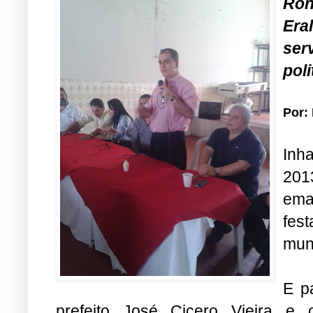
Ron
Era
ser
poli
Por:
Inh
201
ema
fes
mun
E p
prefeito José Cicero Vieira e