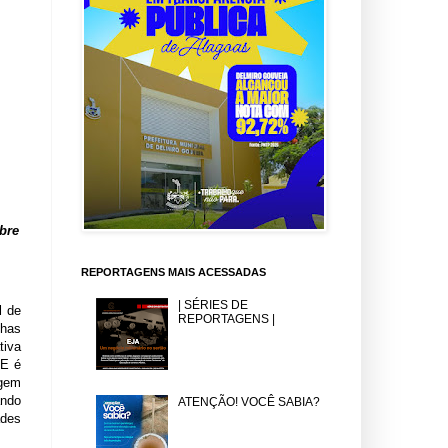
bre
REPORTAGENS MAIS ACESSADAS
| SÉRIES DE
l de
REPORTAGENS |
lhas
tiva
 E é
agem
ando
ATENÇÃO! VOCÊ SABIA?
ades