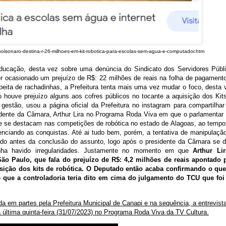
-bolsonaro-destina-r-26-milhoes-em-kit-robotica-para-escolas-sem-agua-e-computador.htm
ducação, desta vez sobre uma denúncia do Sindicato dos Servidores Públ
r ocasionado um prejuízo de R$: 22 milhões de reais na folha de pagament
ita de rachadinhas, a Prefeitura tenta mais uma vez mudar o foco, desta 
o houve prejuízo alguns aos cofres públicos no tocante a aquisição dos Kit
gestão, usou a página oficial da Prefeitura no instagram para compartilha
dente da Câmara, Arthur Lira no Programa Roda Viva em que o parlamentar 
ue se destacam nas competições de robótica no estado de Alagoas, ao temp
nciando as conquistas. Até ai tudo bem, porém, a tentativa de manipulaçã
ado antes da conclusão do assunto, logo após o presidente da Câmara se d
nha havido irregularidades. Justamente no momento em que
Arthur Li
São Paulo, que fala do prejuízo de R$: 4,2 milhões de reais apontado 
ição dos kits de robótica.
O Deputado então acaba confirmando o que
e que a controladoria teria dito em cima do julgamento do TCU que fo
da em partes pela Prefeitura Municipal de Canapi e na sequência, a entrevist
a última quinta-feira (31/07/2023) no Programa Roda Viva da TV Cultura.