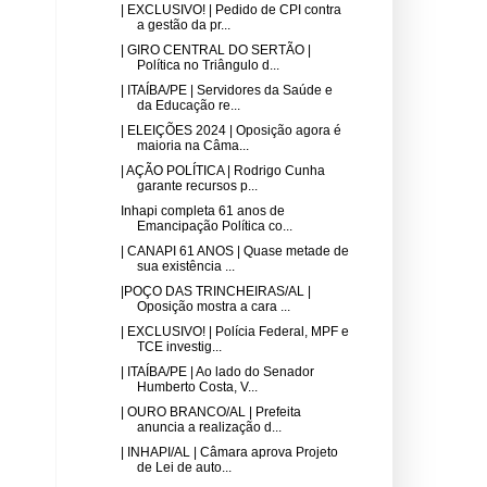
| EXCLUSIVO! | Pedido de CPI contra
a gestão da pr...
| GIRO CENTRAL DO SERTÃO |
Política no Triângulo d...
| ITAÍBA/PE | Servidores da Saúde e
da Educação re...
| ELEIÇÕES 2024 | Oposição agora é
maioria na Câma...
| AÇÃO POLÍTICA | Rodrigo Cunha
garante recursos p...
Inhapi completa 61 anos de
Emancipação Política co...
| CANAPI 61 ANOS | Quase metade de
sua existência ...
|POÇO DAS TRINCHEIRAS/AL |
Oposição mostra a cara ...
| EXCLUSIVO! | Polícia Federal, MPF e
TCE investig...
| ITAÍBA/PE | Ao lado do Senador
Humberto Costa, V...
| OURO BRANCO/AL | Prefeita
anuncia a realização d...
| INHAPI/AL | Câmara aprova Projeto
de Lei de auto...