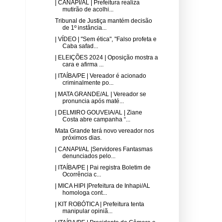
| CANAPI/AL | Prefeitura realiza
mutirão de acolhi...
Tribunal de Justiça mantém decisão
de 1º instância...
| VÍDEO | "Sem ética", "Falso profeta e
Caba safad...
| ELEIÇÕES 2024 | Oposição mostra a
cara e afirma ...
| ITAÍBA/PE | Vereador é acionado
criminalmente po...
| MATA GRANDE/AL | Vereador se
pronuncia após maté...
| DELMIRO GOUVEIA/AL | Ziane
Costa abre campanha “...
Mata Grande terá novo vereador nos
próximos dias.
| CANAPI/AL |Servidores Fantasmas
denunciados pelo...
| ITAÍBA/PE | Pai registra Boletim de
Ocorrência c...
| MICA HIPI |Prefeitura de Inhapi/AL
homologa cont...
| KIT ROBÓTICA | Prefeitura tenta
manipular opiniã...