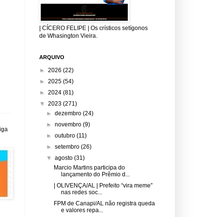
| CÍCERO FELIPE | Os crísticos setígonos
de Whasington Vieira.
ARQUIVO
►
2026
(22)
►
2025
(54)
►
2024
(81)
▼
2023
(271)
►
dezembro
(24)
►
novembro
(9)
iga
►
outubro
(11)
►
setembro
(26)
▼
agosto
(31)
Marcio Martins participa do
lançamento do Prêmio d...
| OLIVENÇA/AL | Prefeito “vira meme”
nas redes soc...
FPM de Canapi/AL não registra queda
e valores repa...