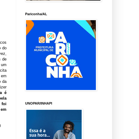
Pariconha/AL
icos
o do
vez,
s de
r um
cita
o em
o da
izer
ra é
pela
UNOPAR/INHAPI
 foi
i em
a