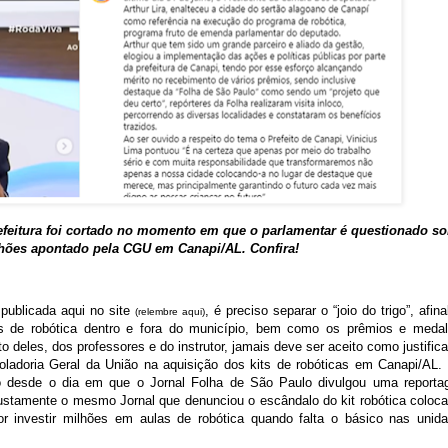
efeitura foi cortado no momento em que o parlamentar é questionado so
ilhões apontado pela CGU em Canapi/AL. Confira!
publicada aqui no site
, é preciso separar o “joio do trigo”, afina
(relembre aqui)
s de robótica dentro e fora do município, bem como os prêmios e meda
 deles, dos professores e do instrutor, jamais deve ser aceito como justifica
oladoria Geral da União na aquisição dos kits de robóticas em Canapi/AL.
ito desde o dia em que o Jornal Folha de São Paulo divulgou uma report
ustamente o mesmo Jornal que denunciou o escândalo do kit robótica coloc
r investir milhões em aulas de robótica quando falta o básico nas unid