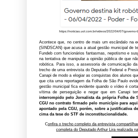
https://noticias.uol.com.br/videos/2022/04/07/governo
Acontece que, no centro de mais um escândalo na e
(SINDSCAN) que acusa a atual gestão municipal de te
Fundeb com funcionários fantasmas, nepotismo e suspe
na tentativa de manipular a opinião pública de que nã
robótica. Para isso, a assessoria de comunicação da 
trecho de uma entrevista do Deputado Federal e Presi
Canapi de modo a elogiar as conquistas dos alunos q
que cita uma reportagem da Folha de São Paulo evide
gestão municipal fica evidente quando o vídeo é cort
vítima de perseguição e negar que em Canapi te
interrompido pelo Jornalista da própria Folha de 
CGU no contrato firmado pelo município para aquis
apontado pela CGU, porém, sobre a justificativa d
cima da tese do STF de inconstitucionalidade.
C
onfira o trecho completo da entrevista compartilha
completa do Deputado Arthur Lira realizada n