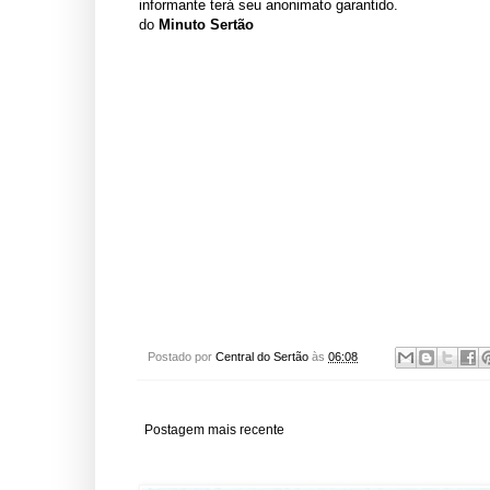
informante terá seu anonimato garantido.
do
Minuto Sertão
Postado por
Central do Sertão
às
06:08
Postagem mais recente