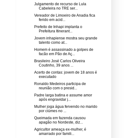
Julgamento de recurso de Lula
Cabeleira no TRE ser...
Vereador de Limoeiro de Anadia fica
ferido em acid...
Prefeito de Inhapi implanta o
Prefeitura Itinerant...
Jovem inhapiense mostra seu grande
talento como at...
Homem é assassinado a golpes de
facão em Pão de Aç...
Brasileiro José Carlos Oliveira
Coutinho, 39 anos ...
Acerto de contas: jovem de 18 anos é
executado
Ronaldo Medeiros participa de
reunião com o presid...
Padre larga batina e assume amor
após engravidar j...
Mulher joga água fervendo no marido
por ciúmes no ...
Queimada em fazenda causou
apagão no Nordeste, diz...
Agricultor ameaça ex-mulher, é
amarrado por famili...