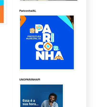
Pariconha/AL
UNOPAR/INHAPI