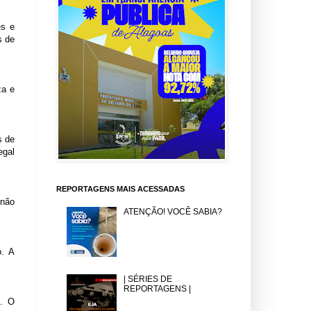
es e
s de
za e
s de
egal
REPORTAGENS MAIS ACESSADAS
 não
ATENÇÃO! VOCÊ SABIA?
o. A
| SÉRIES DE
REPORTAGENS |
). O