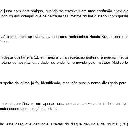
o junto com dois amigos, quando se envolveu em uma confusão entre el
do por um dos colegas que há cerca de 500 metros do bar o atacou com golpe
. Já o criminoso se evadiu levando uma motocicleta Honda Biz, de cor cin
ítima.
 h desta quinta-feira (1), em meio a uma vegetação rasteira, a poucos metro
otério do hospital da cidade, de onde foi removido pelo Instituto Médico L
 suspeito do crime já foi identificado, mas não teve o nome divulgado para
mas circunstâncias em apenas uma semana na zona rural do municípi
autoridades uma solução imediata.
ar este caso que denuncie através do disque denúncia da polícia (181