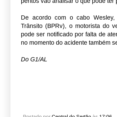
peritos vão analisar o que pode ter
De acordo com o cabo
Wesley
,
Trânsito (BPRv), o motorista do v
pode ser notificado por falta de at
no moment
o do acidente também se
Do G1/AL
Postado por
Central do Sertão
às
17:06