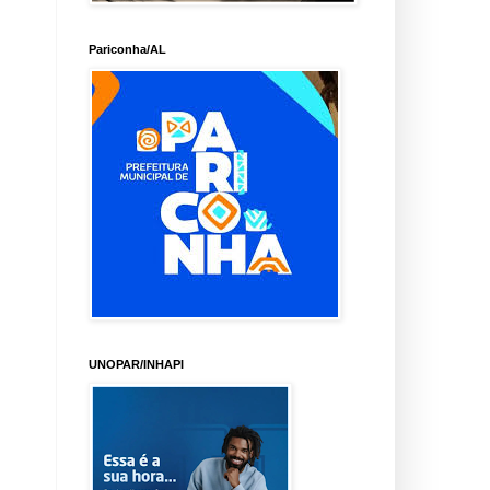
Pariconha/AL
UNOPAR/INHAPI