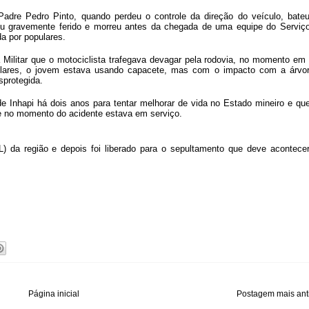
adre Pedro Pinto, quando perdeu o controle da direção do veículo, bate
cou gravemente ferido e morreu antes da chegada de uma equipe do Serviç
a por populares.
Militar que o motociclista trafegava devagar pela rodovia, no momento em
ulares, o jovem estava usando capacete, mas com o impacto com a árvo
sprotegida.
e Inhapi há dois anos para tentar melhorar de vida no Estado mineiro e qu
ve no momento do acidente estava em serviço.
L) da região e depois foi liberado para o sepultamento que deve acontece
Página inicial
Postagem mais ant