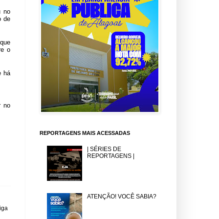
u no
o de
 que
re o
e há
r no
REPORTAGENS MAIS ACESSADAS
| SÉRIES DE
REPORTAGENS |
ATENÇÃO! VOCÊ SABIA?
iga