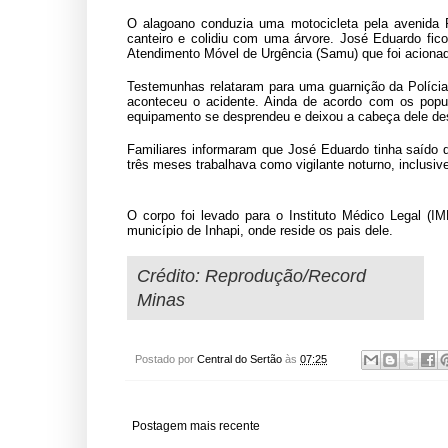
O alagoano conduzia uma motocicleta pela avenida P
canteiro e colidiu com uma árvore. José Eduardo fi
Atendimento Móvel de Urgência (Samu) que foi acionad
Testemunhas relataram para uma guarnição da Polícia 
aconteceu o acidente. Ainda de acordo com os pop
equipamento se desprendeu e deixou a cabeça dele de
Familiares informaram que José Eduardo tinha saído d
três meses trabalhava como vigilante noturno, inclusi
O corpo foi levado para o Instituto Médico Legal (IM
município de Inhapi, onde reside os pais dele
.
Crédito: Reprodução/Record
Minas
Postado por
Central do Sertão
às
07:25
Postagem mais recente