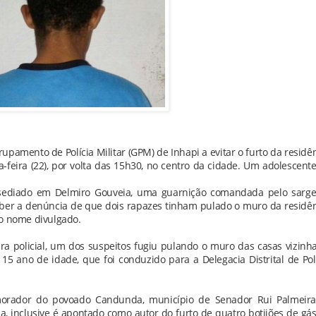
amento de Polícia Militar (GPM) de Inhapi a evitar o furto da residê
-feira (22), por volta das 15h30, no centro da cidade. Um adolescente
), sediado em Delmiro Gouveia, uma guarnição comandada pelo sarg
eber a denúncia de que dois rapazes tinham pulado o muro da residê
 o nome divulgado.
ra policial, um dos suspeitos fugiu pulando o muro das casas vizinh
5 ano de idade, que foi conduzido para a Delegacia Distrital de Pol
morador do povoado Candunda, município de Senador Rui Palmeira
ia, inclusive é apontado como autor do furto de quatro botijões de gá