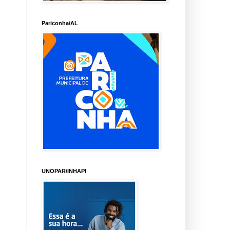
Pariconha/AL
UNOPAR/INHAPI