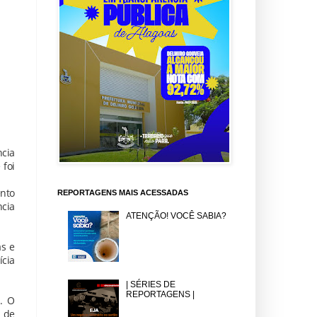
ncia
 foi
ento
REPORTAGENS MAIS ACESSADAS
ncia
ATENÇÃO! VOCÊ SABIA?
as e
ícia
| SÉRIES DE
REPORTAGENS |
. O
s de