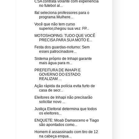
CSA contrata volante com experiência
no futebol al...
Ifal seleciona professores para o
programa Mulhere...
Você que não tem curso
superior,chegou sua vez: FP...
MOTOSHOPING: TUDO QUE VOCÊ
PRECISA PARA SUA MOTO E...
Festa dos guardas-noturno: Sem
esses patrocinadore...
Sistema próprio de Inhapi garante
mais água para m...
PREFEITURA DE INHAPI E
GOVERNO DO ESTADO
REALIZAM ...
Ação rápida da polícia evita furto de
casa de secr...
Eleitores de Inhapi não precisarão
solicitar novo ...
Justiça Eleitoral determina que todos
os eleitores...
ENQUETE: Moab Damasceno e Tiago
são apontados como...
Homem é assassinado com tiro de 12
na cabeça enqua...