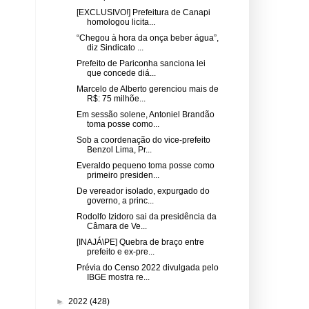
[EXCLUSIVO!] Prefeitura de Canapi
homologou licita...
“Chegou à hora da onça beber água”,
diz Sindicato ...
Prefeito de Pariconha sanciona lei
que concede diá...
Marcelo de Alberto gerenciou mais de
R$: 75 milhõe...
Em sessão solene, Antoniel Brandão
toma posse como...
Sob a coordenação do vice-prefeito
Benzol Lima, Pr...
Everaldo pequeno toma posse como
primeiro presiden...
De vereador isolado, expurgado do
governo, a princ...
Rodolfo Izidoro sai da presidência da
Câmara de Ve...
[INAJÁ\PE] Quebra de braço entre
prefeito e ex-pre...
Prévia do Censo 2022 divulgada pelo
IBGE mostra re...
►
2022
(428)