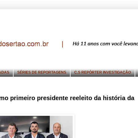
ADAS
SÉRIES DE REPORTAGENS
C.S REPÓRTER INVESTIGAÇÃO
 primeiro presidente reeleito da história da