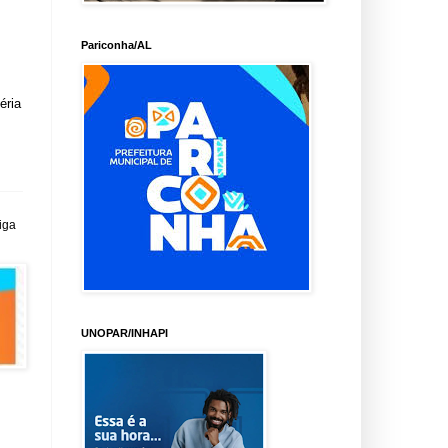
Pariconha/AL
éria
iga
UNOPAR/INHAPI