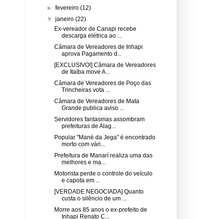
►
fevereiro
(12)
▼
janeiro
(22)
Ex-vereador de Canapi recebe
descarga elétrica ao ...
Câmara de Vereadores de Inhapi
aprova Pagamento d...
[EXCLUSIVO!] Câmara de Vereadores
de Itaíba move A...
Câmara de Vereadores de Poço das
Trincheiras vota ...
Câmara de Vereadores de Mata
Grande publica aviso ...
Servidores fantasmas assombram
prefeituras de Alag...
Popular "Mané da Jega" é encontrado
morto com vári...
Prefeitura de Manarí realiza uma das
melhores e ma...
Motorista perde o controle do veículo
e capota em ...
[VERDADE NEGOCIADA] Quanto
custa o silêncio de um ...
Morre aos 85 anos o ex-prefeito de
Inhapi Renato C...