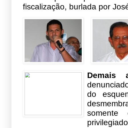
fiscalização, burlada por Jos
Demais 
denunciad
do esquem
desmembra
somente 
privilegiad