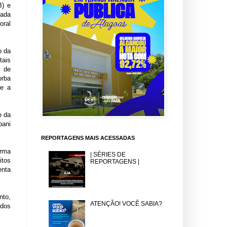
B) e
cada
oral
o da
tais
m de
orba
ue a
e da
bani
REPORTAGENS MAIS ACESSADAS
orma
| SÉRIES DE
itos
REPORTAGENS |
enta
nto,
ATENÇÃO! VOCÊ SABIA?
idos