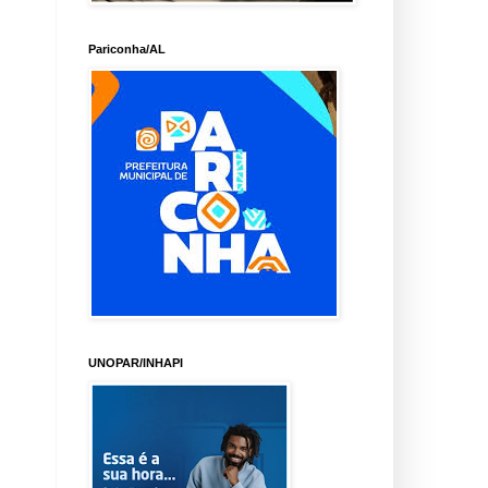
Pariconha/AL
UNOPAR/INHAPI