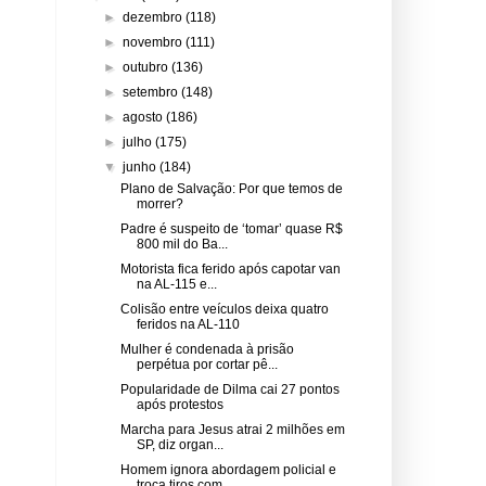
►
dezembro
(118)
►
novembro
(111)
►
outubro
(136)
►
setembro
(148)
►
agosto
(186)
►
julho
(175)
▼
junho
(184)
Plano de Salvação: Por que temos de
morrer?
Padre é suspeito de ‘tomar’ quase R$
800 mil do Ba...
Motorista fica ferido após capotar van
na AL-115 e...
Colisão entre veículos deixa quatro
feridos na AL-110
Mulher é condenada à prisão
perpétua por cortar pê...
Popularidade de Dilma cai 27 pontos
após protestos
Marcha para Jesus atrai 2 milhões em
SP, diz organ...
Homem ignora abordagem policial e
troca tiros com ...