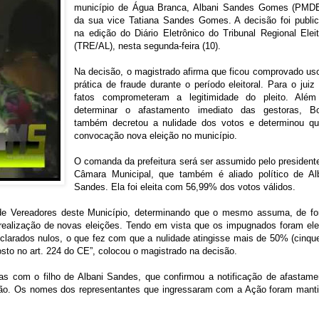
município de Água Branca, Albani Sandes Gomes (PMD
da sua vice Tatiana Sandes Gomes. A decisão foi publi
na edição do Diário Eletrônico do Tribunal Regional Eleit
(TRE/AL), nesta segunda-feira (10).
Na decisão, o magistrado afirma que ficou comprovado us
prática de fraude durante o período eleitoral. Para o juiz 
fatos comprometeram a legitimidade do pleito. Alé
determinar o afastamento imediato das gestoras, B
também decretou a nulidade dos votos e determinou q
convocação nova eleição no município.
O comanda da prefeitura será ser assumido pelo president
Câmara Municipal, que também é aliado político de Al
Sandes. Ela foi eleita com 56,99% dos votos válidos.
a de Vereadores deste Município, determinando que o mesmo assuma, de f
a realização de novas eleições. Tendo em vista que os impugnados foram ele
clarados nulos, o que fez com que a nulidade atingisse mais de 50% (cinqu
posto no art. 224 do CE”, colocou o magistrado na decisão.
s com o filho de Albani Sandes, que confirmou a notificação de afastame
ção. Os nomes dos representantes que ingressaram com a Ação foram mant