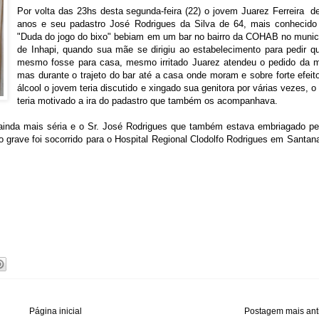
Por volta das 23hs desta segunda-feira (22) o jovem Juarez Ferreira d
anos e seu padastro José Rodrigues da Silva de 64, mais conhecido
"Duda do jogo do bixo" bebiam em um bar no bairro da COHAB no munic
de Inhapi, quando sua mãe se dirigiu ao estabelecimento para pedir q
mesmo fosse para casa, mesmo irritado Juarez atendeu o pedido da 
mas durante o trajeto do bar até a casa onde moram e sobre forte efeit
álcool o jovem teria discutido e xingado sua genitora por várias vezes, o
teria motivado a ira do padastro que também os acompanhava.
ainda mais séria e o Sr. José Rodrigues que também estava embriagado p
 grave foi socorrido para o Hospital Regional Clodolfo Rodrigues em Santan
Página inicial
Postagem mais ant