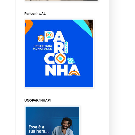
Pariconha/AL
UNOPAR/INHAPI