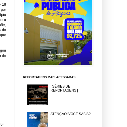
e 18
 por
ípio
ue o
mãe,
o do
 que
egou
a do
REPORTAGENS MAIS ACESSADAS
| SÉRIES DE
REPORTAGENS |
ATENÇÃO! VOCÊ SABIA?
iga