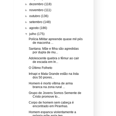
►
dezembro
(118)
►
novembro
(111)
►
outubro
(136)
►
setembro
(148)
►
agosto
(186)
▼
julho
(175)
Polícia Militar apreende quase mil pés
de maconha ...
Santana: Mãe e filha são agredidas
por dupla de mu...
Adolescente quebra o fêmur ao cair
de escada em In...
O Último Folheto
Inhapi e Mata Grande estão na lista
dos 50 piores...
Homem é morto vítima de arma
branca na zona rural ...
Grupo de Jovens Somos Semente de
Cristo promove to...
Corpo de homem sem cabeça é
encontrado em Piranhas.
Homem espanca violentamente a
própria mãe após ten...