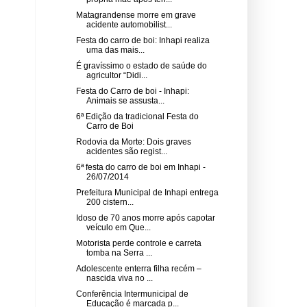
Matagrandense morre em grave
acidente automobilist...
Festa do carro de boi: Inhapi realiza
uma das mais...
É gravíssimo o estado de saúde do
agricultor “Didi...
Festa do Carro de boi - Inhapi:
Animais se assusta...
6ª Edição da tradicional Festa do
Carro de Boi
Rodovia da Morte: Dois graves
acidentes são regist...
6ª festa do carro de boi em Inhapi -
26/07/2014
Prefeitura Municipal de Inhapi entrega
200 cistern...
Idoso de 70 anos morre após capotar
veículo em Que...
Motorista perde controle e carreta
tomba na Serra ...
Adolescente enterra filha recém –
nascida viva no ...
Conferência Intermunicipal de
Educação é marcada p...