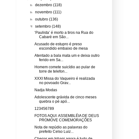
►
dezembro
(118)
►
novembro
(111)
►
outubro
(136)
▼
setembro
(148)
‘Paulista’ é morto a tiros na Rua do
Cabaré em São...
Acusado de estupro é preso
escondido embaixo de mesa
Atentado a bala mata um e deixa outro
ferido em Sa...
Homem comete suicídio ao pular de
torre de telefon...
XXXI Missa do Vaqueiro é realizada
no povoado Grav...
Nadja Modas
Adolescente grávida de cinco meses
quebra o pé apó...
123456789
FOTOS AQUI: ASSEMBLÉIA DE DEUS
PROMOVE COMEMORAÇÕES
Nota de repúdio as palavras do
prefeito Celso Luiz...
Chegar em Inhapi agora é tudo de