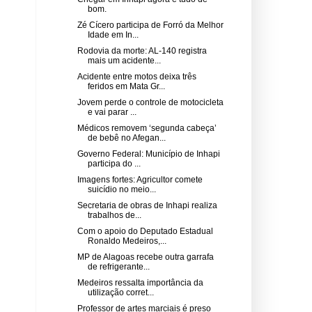
bom.
Zé Cícero participa de Forró da Melhor
Idade em In...
Rodovia da morte: AL-140 registra
mais um acidente...
Acidente entre motos deixa três
feridos em Mata Gr...
Jovem perde o controle de motocicleta
e vai parar ...
Médicos removem ‘segunda cabeça’
de bebê no Afegan...
Governo Federal: Município de Inhapi
participa do ...
Imagens fortes: Agricultor comete
suicídio no meio...
Secretaria de obras de Inhapi realiza
trabalhos de...
Com o apoio do Deputado Estadual
Ronaldo Medeiros,...
MP de Alagoas recebe outra garrafa
de refrigerante...
Medeiros ressalta importância da
utilização corret...
Professor de artes marciais é preso