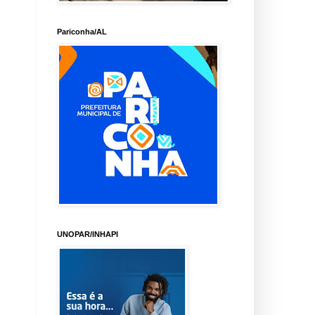
Pariconha/AL
UNOPAR/INHAPI