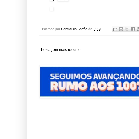
Postado por
Central do Sertão
às
14:51
Postagem mais recente