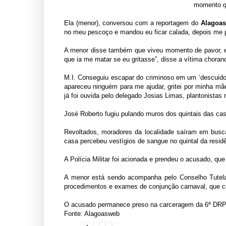
momento qu
Ela (menor), conversou com a reportagem do
Alagoa
no meu pescoço e mandou eu ficar calada, depois me pu
A menor disse também que viveu momento de pavor, e
que ia me matar se eu gritasse”, disse a vítima chora
M.I. Conseguiu escapar do criminoso em um ‘descuido’
apareceu ninguém para me ajudar, gritei por minha mã
já foi ouvida pelo delegado Josias Limas, plantonistas
José Roberto fugiu pulando muros dos quintais das casa
Revoltados, moradores da localidade saíram em bus
casa percebeu vestígios de sangue no quintal da res
A Polícia Militar foi acionada e prendeu o acusado, que
A menor está sendo acompanha pelo Conselho Tutelar,
procedimentos e exames de conjunção carnaval, que 
O acusado permanece preso na carceragem da 6ª DRP
Fonte: Alagoasweb