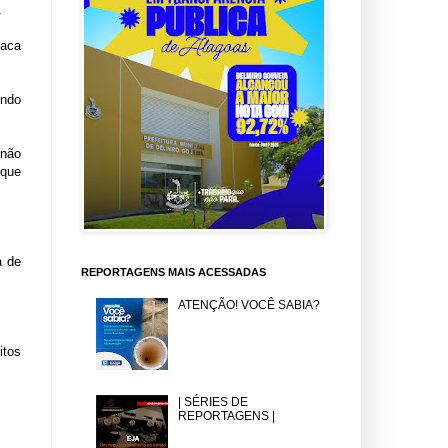
.
faca
endo
 não
 que
a de
REPORTAGENS MAIS ACESSADAS
ATENÇÃO! VOCÊ SABIA?
itos
| SÉRIES DE
REPORTAGENS |