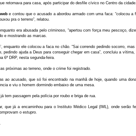
e retornava para casa, após participar do desfile cívico no Centro da cidade
sweb
e contou que o acusado a abordou armado com uma faca: “colocou a 
xou pra o terreno”, relatou.
nquanto era abusada pelo criminoso, “apertou com força meu pescoço, diz
ndo e mostrando as marcas.
, enquanto ele colocou a faca no chão. “Sai correndo pedindo socorro, mas
e, pedindo ajuda a Deus para conseguir chegar em casa”, concluiu a vítima,
 na 6ª DRP, nesta segunda-feira.
s próximas ao terreno, onde o crime foi registrado.
cas ao acusado, que só foi encontrado na manhã de hoje, quando uma don
idência e viu o homem dormindo embaixo de uma mesa.
 já tem passagem pela polícia por roubo e briga de rua.
 que já a encaminhou para o Instituto Médico Legal (IML), onde serão fe
comprovam o estupro.
.