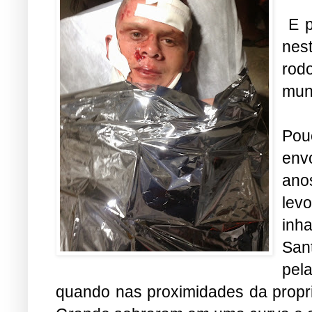
E p
nes
rod
mun
Pou
env
ano
lev
inh
San
pel
quando nas proximidades da propr