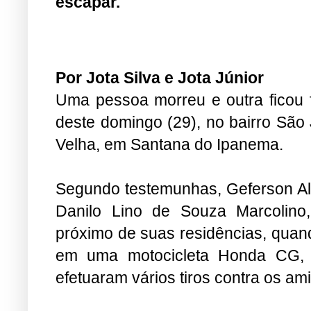
escapar.
Por Jota Silva e Jota Júnior
Uma pessoa morreu e outra ficou f
deste domingo (29), no bairro São
Velha, em Santana do Ipanema.
Segundo testemunhas, Geferson A
como “Geo” e Danilo Lino de Souz
anos, estavam juntos, próximo
surpreendidos por dois homen
características desconhecidas, que 