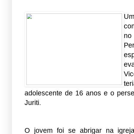
Um 
com
no
Pe
es
ev
Vi
te
adolescente de 16 anos e o perse
Juriti.
O jovem foi se abrigar na igrej