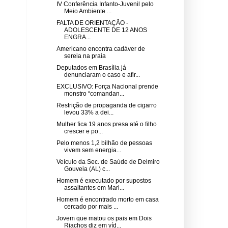
IV Conferência Infanto-Juvenil pelo
Meio Ambiente ...
FALTA DE ORIENTAÇÃO -
ADOLESCENTE DE 12 ANOS
ENGRA...
Americano encontra cadáver de
sereia na praia
Deputados em Brasília já
denunciaram o caso e afir...
EXCLUSIVO: Força Nacional prende
monstro “comandan...
Restrição de propaganda de cigarro
levou 33% a dei...
Mulher fica 19 anos presa até o filho
crescer e po...
Pelo menos 1,2 bilhão de pessoas
vivem sem energia...
Veículo da Sec. de Saúde de Delmiro
Gouveia (AL) c...
Homem é executado por supostos
assaltantes em Mari...
Homem é encontrado morto em casa
cercado por mais ...
Jovem que matou os pais em Dois
Riachos diz em víd...