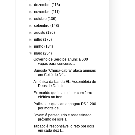
►
dezembro
(118)
►
novembro
(111)
►
outubro
(136)
►
setembro
(148)
►
agosto
(186)
►
julho
(175)
►
junho
(184)
▼
maio
(254)
Governo de Sergipe anuncia 600
vagas para concurso...
Suposto “Chupa-cabra” ataca animais
em Coité do Nóia
A música da banda EL. Assembleia de
Deus de Delmir...
Ex-marido queima mulher com ferro
elétrico na fren...
Polícia diz que cantor pagou R$ 1.200
por morte de...
Jovem é perseguido e assassinado
próximo de igreja
Tabaco é responsável direto por dois
em cada dez t...