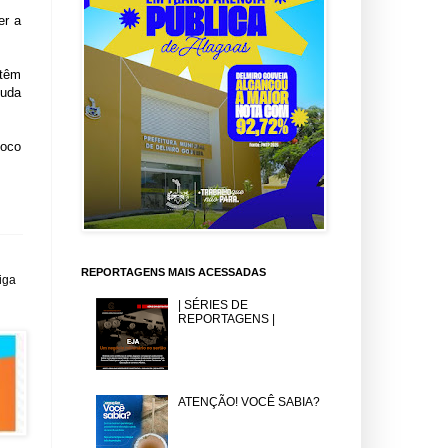
er a
 têm
juda
Foco
REPORTAGENS MAIS ACESSADAS
iga
| SÉRIES DE
REPORTAGENS |
ATENÇÃO! VOCÊ SABIA?