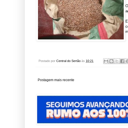
O
a
E
c
m
Postado por
Central do Sertão
às
10:21
Postagem mais recente