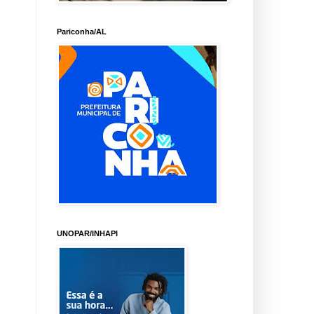
Pariconha/AL
UNOPAR/INHAPI