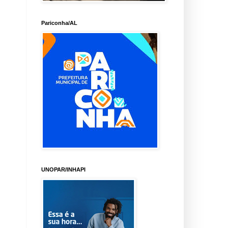
Pariconha/AL
UNOPAR/INHAPI