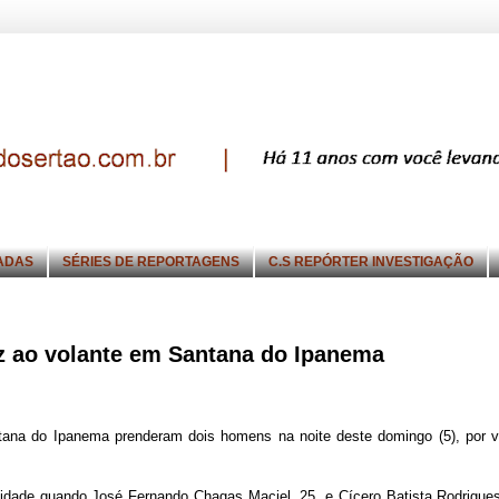
ADAS
SÉRIES DE REPORTAGENS
C.S REPÓRTER INVESTIGAÇÃO
ez ao volante em Santana do Ipanema
antana do Ipanema prenderam dois homens na noite deste domingo (5), por v
idade quando José Fernando Chagas Maciel, 25, e Cícero Batista Rodrigue