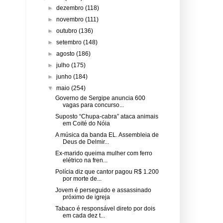
►
dezembro
(118)
►
novembro
(111)
►
outubro
(136)
►
setembro
(148)
►
agosto
(186)
►
julho
(175)
►
junho
(184)
▼
maio
(254)
Governo de Sergipe anuncia 600
vagas para concurso...
Suposto “Chupa-cabra” ataca animais
em Coité do Nóia
A música da banda EL. Assembleia de
Deus de Delmir...
Ex-marido queima mulher com ferro
elétrico na fren...
Polícia diz que cantor pagou R$ 1.200
por morte de...
Jovem é perseguido e assassinado
próximo de igreja
Tabaco é responsável direto por dois
em cada dez t...