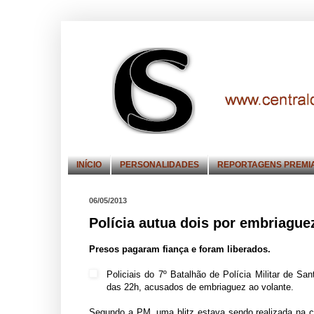
INÍCIO
PERSONALIDADES
REPORTAGENS PREMI
06/05/2013
Polícia autua dois por embriagu
Presos pagaram fiança e foram liberados.
Policiais do 7º Batalhão de Polícia Militar de S
das 22h, acusados de embriaguez ao volante.
Segundo a PM, uma blitz estava sendo realizada na c