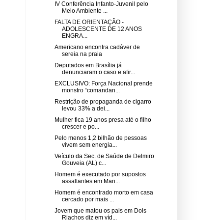
IV Conferência Infanto-Juvenil pelo
Meio Ambiente ...
FALTA DE ORIENTAÇÃO -
ADOLESCENTE DE 12 ANOS
ENGRA...
Americano encontra cadáver de
sereia na praia
Deputados em Brasília já
denunciaram o caso e afir...
EXCLUSIVO: Força Nacional prende
monstro “comandan...
Restrição de propaganda de cigarro
levou 33% a dei...
Mulher fica 19 anos presa até o filho
crescer e po...
Pelo menos 1,2 bilhão de pessoas
vivem sem energia...
Veículo da Sec. de Saúde de Delmiro
Gouveia (AL) c...
Homem é executado por supostos
assaltantes em Mari...
Homem é encontrado morto em casa
cercado por mais ...
Jovem que matou os pais em Dois
Riachos diz em víd...