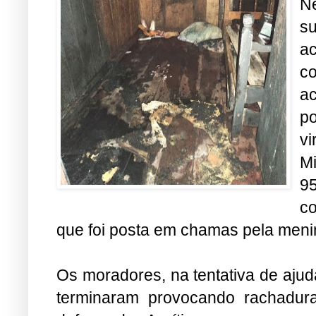
N
s
ac
co
ac
po
v
M
9
co
que foi posta em chamas pela meni
Os moradores, na tentativa de ajud
terminaram provocando rachadur