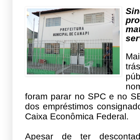
Si
pr
ma
ser
Mai
trá
púb
nom
foram parar no SPC e no SE
dos empréstimos consignados
Caixa Econômica Federal.
Apesar de ter descontad